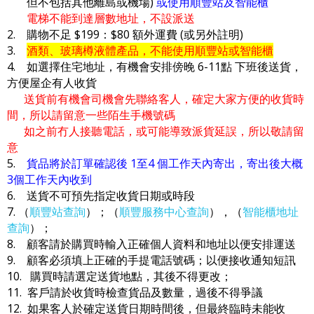
但不包括其他離島或機場)
或使用順豐站及智能櫃
電梯不能到達層數地址，不設派送
2. 購物不足 $199：$80 額外運費 (或另外註明)
3.
酒類、玻璃樽液體產品，不能使用順豐站或智能櫃
4. 如選擇住宅地址，有機會安排傍晚 6-11點 下班後送貨，
方便屋企有人收貨
送貨前有機會司機會先聯絡客人，確定大家方便的收貨時
間，所以請留意一些陌生手機號碼
如之前冇人接聽電話，或可能導致派貨延誤，所以敬請留
意
5.
貨品將於訂單確認後 1至4 個工作天內寄出，寄出後大概
3個工作天內收到
6. 送貨不可預先指定收貨日期或時段
7. （
順豐站查詢
）；（
順豐服務中心查詢
），（
智能櫃地址
查詢
）；
8. 顧客請於購買時輸入正確個人資料和地址以便安排運送
9. 顧客必須填上正確的手提電話號碼；以便接收通知短訊
10. 購買時請選定送貨地點，其後不得更改；
11. 客戶請於收貨時檢查貨品及數量，過後不得爭議
12. 如果客人於確定送貨日期時間後，但最終臨時未能收