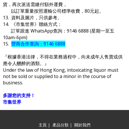
貨，再次派送需繳付額外運費，
以訂單重量按照運輸公司標準收費，80元起。
13. 資料及圖片，只供參考。
14. 《市集世界》聯絡方式：
訂單跟進 WhatsApp查詢：9146 6888 (星期一至五
10am-6pm)
15.
營商合作查詢：9146 6888
『根據香港法律，不得在業務過程中，向未成年人售賣或供
應令人醺醉的酒類。』
Under the law of Hong Kong, intoxicating liquor must
not be sold or supplied to a minor in the course of
business.
多謝您的支持！
市集世界
主頁
|
產品分類
|
關於我們