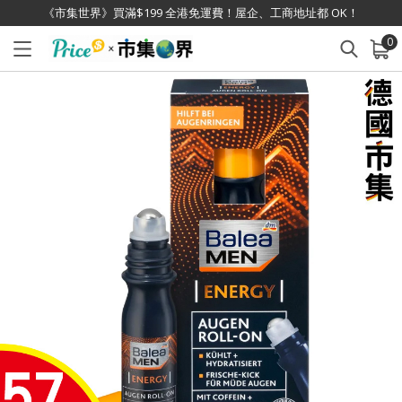
《市集世界》買滿$199 全港免運費！屋企、工商地址都 OK！
0
已加入購物車
查看