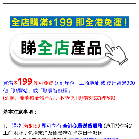
199
$
買滿
便可免費
送到屋企，工商地址 或 使用超過300
個「順豐站」或「順豐智能櫃」
(酒類、玻璃樽液體產品，不能使用順豐站或智能櫃)
基本注意事項：
1.
購物
滿 $199
即可享有
全港免費送貨服務
(適用於住宅/
工商地址，包括東涌及愉景灣在指定日子派送，