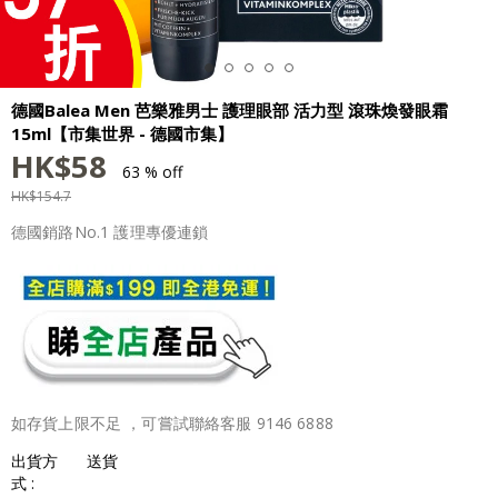
德國Balea Men 芭樂雅男士 護理眼部 活力型 滾珠煥發眼霜
15ml【市集世界 - 德國市集】
HK$
58
63 % off
HK$
154.7
德國銷路No.1 護理專優連鎖
如存貨上限不足 ，可嘗試聯絡客服 9146 6888
出貨方
送貨
式 :