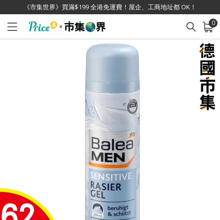
《市集世界》買滿$199 全港免運費！屋企、工商地址都 OK！
0
已加入購物車
查看