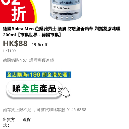
德國Balea Men 芭樂雅男士 護膚 防敏蘆薈精華 剃鬚凝膠啫喱
200ml【市集世界 - 德國市集】
HK$
88
19 % off
HK$
109
德國銷路No.1 護理專優連鎖
如存貨上限不足 ，可嘗試聯絡客服 9146 6888
出貨方
送貨
式 :