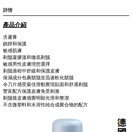
詳情
產品介紹
含蘆薈
鎮靜和保護
敏感肌膚
剃鬚凝膠溫和徹底剃鬚
敏感男性皮膚理想選擇
剃鬚過程中舒緩​​和保護皮膚
保濕成分包裹鬍鬚並迅速軟化鬍鬚
令刀片感受最佳滑動實現貼面和舒適剃鬚
豐富配方保護皮膚免受刺激
剃鬚後皮膚感覺明顯光滑和整潔
不含微塑料和水溶性純合成聚合物的配方