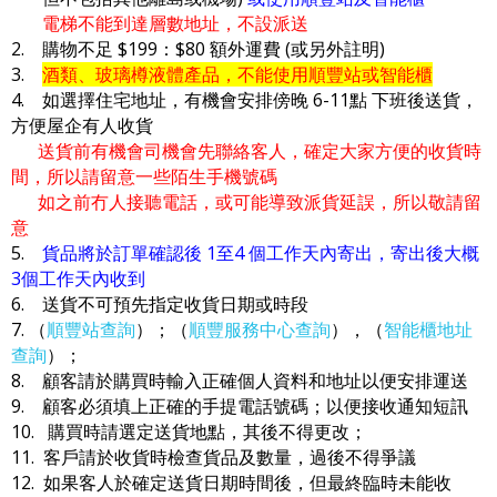
電梯不能到達層數地址，不設派送
2. 購物不足 $199：$80 額外運費 (或另外註明)
3.
酒類、玻璃樽液體產品，不能使用順豐站或智能櫃
4. 如選擇住宅地址，有機會安排傍晚 6-11點 下班後送貨，
方便屋企有人收貨
送貨前有機會司機會先聯絡客人，確定大家方便的收貨時
間，所以請留意一些陌生手機號碼
如之前冇人接聽電話，或可能導致派貨延誤，所以敬請留
意
5.
貨品將於訂單確認後 1至4 個工作天內寄出，寄出後大概
3個工作天內收到
6. 送貨不可預先指定收貨日期或時段
7. （
順豐站查詢
）；（
順豐服務中心查詢
），（
智能櫃地址
查詢
）；
8. 顧客請於購買時輸入正確個人資料和地址以便安排運送
9. 顧客必須填上正確的手提電話號碼；以便接收通知短訊
10. 購買時請選定送貨地點，其後不得更改；
11. 客戶請於收貨時檢查貨品及數量，過後不得爭議
12. 如果客人於確定送貨日期時間後，但最終臨時未能收