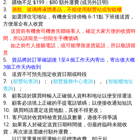
2. 購物不足 $199：$80 額外運費 (或另外註明)
3.
酒類、玻璃樽液體產品，不能使用順豐站或智能櫃
4. 如選擇住宅地址，有機會安排傍晚 6-11點 下班後送貨，
方便屋企有人收貨
送貨前有機會司機會先聯絡客人，確定大家方便的收貨時
間，所以請留意一些陌生手機號碼
如之前冇人接聽電話，或可能導致派貨延誤，所以敬請留
意
5.
貨品將於訂單確認後 1至4 個工作天內寄出，寄出後大概
3個工作天內收到
6. 送貨不可預先指定收貨日期或時段
7. （
順豐站查詢
）；（
順豐服務中心查詢
），（
智能櫃地址
查詢
）；
8. 顧客請於購買時輸入正確個人資料和地址以便安排運送
9. 顧客必須填上正確的手提電話號碼；以便接收通知短訊
10. 購買時請選定送貨地點，其後不得更改；
11. 客戶請於收貨時檢查貨品及數量，過後不得爭議
12. 如果客人於確定送貨日期時間後，但最終臨時未能收
貨，再次派送需繳付額外運費，
以訂單重量按照運輸公司標準收費，80元起。