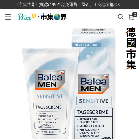
《市集世界》買滿$199 全港免運費！屋企、工商地址都 OK！
0
已加入購物車
查看