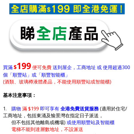
199
$
買滿
便可免費
送到屋企，工商地址 或 使用超過300
個「順豐站」或「順豐智能櫃」
(酒類、玻璃樽液體產品，不能使用順豐站或智能櫃)
基本注意事項：
1.
購物
滿 $199
即可享有
全港免費送貨服務
(適用於住宅/
工商地址，包括東涌及愉景灣在指定日子派送，
但不包括其他離島或機場)
或使用順豐站及智能櫃
電梯不能到達層數地址，不設派送