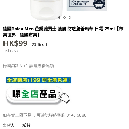
德國Balea Men 芭樂雅男士 護膚 防敏蘆薈精華 日霜 75ml【市
集世界 - 德國市集】
HK$
99
23 % off
HK$
128.7
德國銷路No.1 護理專優連鎖
如存貨上限不足 ，可嘗試聯絡客服 9146 6888
出貨方
送貨