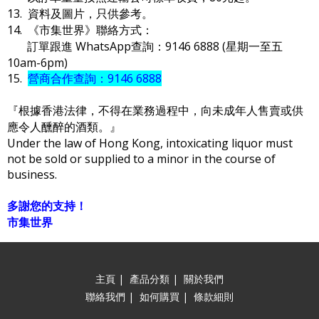
13. 資料及圖片，只供參考。
14. 《市集世界》聯絡方式：
訂單跟進 WhatsApp查詢：9146 6888 (星期一至五
10am-6pm)
15.
營商合作查詢：9146 6888
『根據香港法律，不得在業務過程中，向未成年人售賣或供
應令人醺醉的酒類。』
Under the law of Hong Kong, intoxicating liquor must
not be sold or supplied to a minor in the course of
business.
多謝您的支持！
市集世界
主頁
|
產品分類
|
關於我們
聯絡我們
|
如何購買
|
條款細則