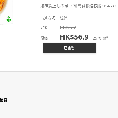
如存貨上限不足 ，可嘗試聯絡客服 9146 68
送貨
出貨方式
HK$
75.7
定價
HK$
56.9
25 % off
價錢
已售罄
營養