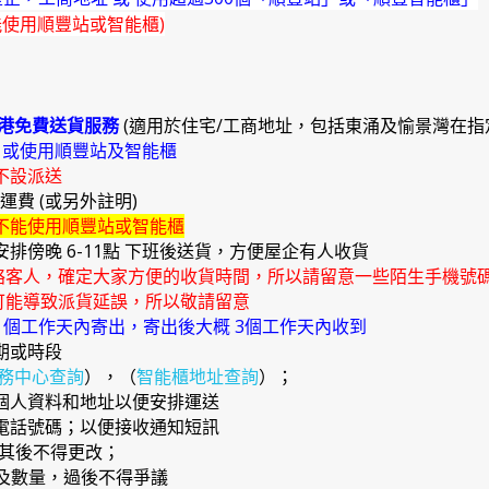
能使用順豐站或智能櫃)
港免費送貨服務
(適用於住宅/工商地址，包括東涌及愉景灣在指
)
或使用順豐站及智能櫃
不設派送
外運費 (或另外註明)
不能使用順豐站或智能櫃
安排傍晚 6-11點 下班後送貨，方便屋企有人收貨
絡客人，確定大家方便的收貨時間，所以請留意一些陌生手機號
能導致派貨延誤，所以敬請留意
4 個工作天內寄出，寄出後大概 3個工作天內收到
期或時段
務中心查詢
），（
智能櫃地址查詢
）；
確個人資料和地址以便安排運送
提電話號碼；以便接收通知短訊
，其後不得更改；
品及數量，過後不得爭議