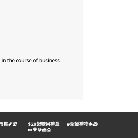
 in the course of business.
集🧨🎁
$28起糖果禮盒
#聖誕禮物🎄🎁
🍬🍭🍪🍰🍮