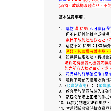
(酒類、玻璃樽液體產品，不
基本注意事項：
1.
購物
滿 $199
即可享有
全
但不包括其他離島或機場
電梯不能到達層數地址，
2. 購物不足 $199：$80 額
3.
酒類、玻璃樽液體產品，
4. 如選擇住宅地址，有機會
送貨前有機會司機會先聯
如之前冇人接聽電話，或可
5.
貨品將於訂單確認後 1至
6. 送貨不可預先指定收貨日
7. （
順豐站查詢
）；（
順豐服
8. 顧客請於購買時輸入正
9. 顧客必須填上正確的手
10. 購買時請選定送貨地點
11. 客戶請於收貨時檢查貨