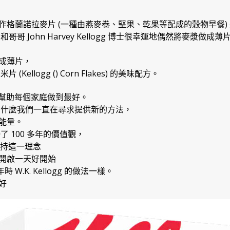
試製作格蘭諾拉麥片 (一種由燕麥卷、堅果、乾果等配成的穀物早餐)
生 和哥哥 John Harvey Kellogg 博士很幸運地偶然將麥漿做成薄
成薄片，
ellogg () Corn Flakes) 的美味配方。
於幫助每個家庭做到最好。
為什麼我們一直在尋求提供新的方法，
能量。
堅持了 100 多年的價值觀，
堅持這一理念
開啟一天好開始
 W.K. Kellogg 的做法一樣。
好