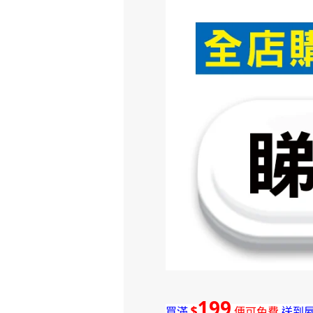
199
$
買滿
便可免費
送到屋