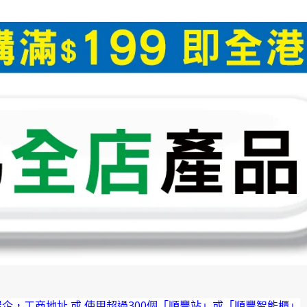
企，工商地址 或 使用超過300個「順豐站」或「順豐智能櫃」