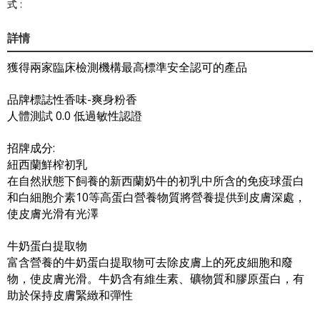
式 :
詳情
獲得兩家臨床檢測機構最高標準安全認可的產品
品牌標誌性香味-爽身粉香
人體測試 0.0 低過敏性認證
招牌成分:
紐西蘭鮮榨初乳
在自然狀態下飼養的新西蘭奶牛的初乳中所含的免疫球蛋白
和白細胞介素10等高蛋白營養物質將營養提供到皮膚深處，
使皮膚光滑有光澤
牛奶蛋白提取物
富含營養的牛奶蛋白提取物可去除皮膚上的死皮細胞和廢
物，使皮膚光滑。牛奶含有維生素、礦物質和膠原蛋白，有
助於保持皮膚緊緻和彈性