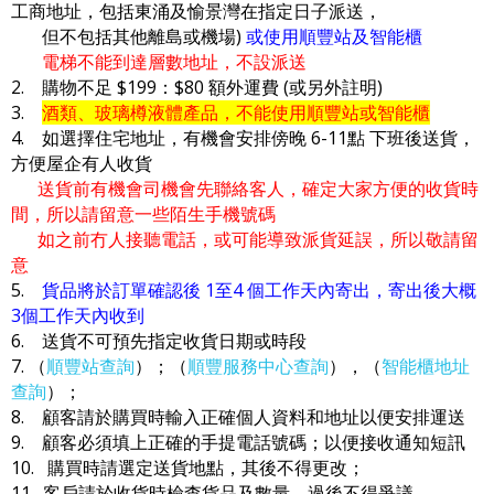
工商地址，包括東涌及愉景灣在指定日子派送，
但不包括其他離島或機場)
或使用順豐站及智能櫃
電梯不能到達層數地址，不設派送
2. 購物不足 $199：$80 額外運費 (或另外註明)
3.
酒類、玻璃樽液體產品，不能使用順豐站或智能櫃
4. 如選擇住宅地址，有機會安排傍晚 6-11點 下班後送貨，
方便屋企有人收貨
送貨前有機會司機會先聯絡客人，確定大家方便的收貨時
間，所以請留意一些陌生手機號碼
如之前冇人接聽電話，或可能導致派貨延誤，所以敬請留
意
5.
貨品將於訂單確認後 1至4 個工作天內寄出，寄出後大概
3個工作天內收到
6. 送貨不可預先指定收貨日期或時段
7. （
順豐站查詢
）；（
順豐服務中心查詢
），（
智能櫃地址
查詢
）；
8. 顧客請於購買時輸入正確個人資料和地址以便安排運送
9. 顧客必須填上正確的手提電話號碼；以便接收通知短訊
10. 購買時請選定送貨地點，其後不得更改；
11. 客戶請於收貨時檢查貨品及數量，過後不得爭議