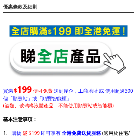
優惠條款及細則
199
$
買滿
便可免費
送到屋企，工商地址 或 使用超過300
個「順豐站」或「順豐智能櫃」
(酒類、玻璃樽液體產品，不能使用順豐站或智能櫃)
基本注意事項：
1.
購物
滿 $199
即可享有
全港免費送貨服務
(適用於住宅/