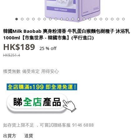
韓國Milk Baobab 爽身粉清香 牛乳蛋白猴麵包樹種子 沐浴乳
1000ml【市集世界 - 韓國市集】(平行進口)
HK$
189
25 % off
HK$
251.4
獲獎無數 備受肯定 用得安心
如存貨上限不足 ，可嘗試聯絡客服 9146 6888
出貨方
送貨