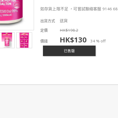
如存貨上限不足 ，可嘗試聯絡客服 9146 68
送貨
出貨方式
HK$
198.2
定價
HK$
130
34 % off
價錢
已售罄