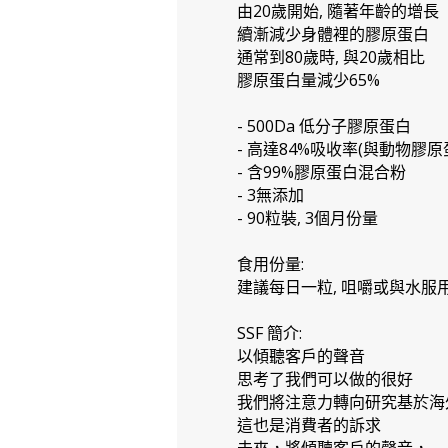
由20歲開始, 隨著年齡的增長
續漸減少身體裡的膠原蛋白
通常到80歲時, 與20歲相比
膠原蛋白量減少65%
- 500Da 低分子膠原蛋白
- 高達84%吸收率(與動物膠原
- 含99%膠原蛋白混合粉
- 3無添加
- 90粒裝, 3個月份量
食用份量:
建議每日一粒, 咀嚼或與水服
SSF 簡介:
以傾聽客戶的聲音
思考了我們可以做的很好
我們將注意力轉向研究基於海
這也是消費者的訴求