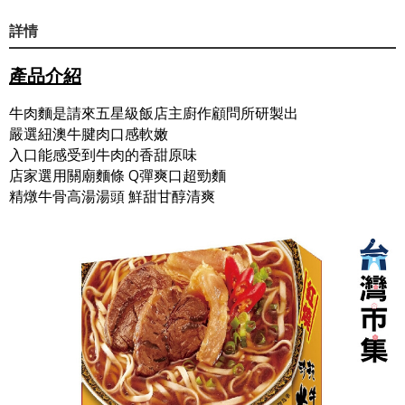
詳情
產品介紹
牛肉麵是請來五星級飯店主廚作顧問所研製出
嚴選紐澳牛腱肉口感軟嫩
入口能感受到牛肉的香甜原味
店家選用關廟麵條 Q彈爽口超勁麵
精燉牛骨高湯湯頭 鮮甜甘醇清爽