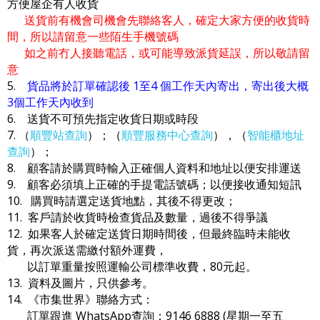
方便屋企有人收貨
送貨前有機會司機會先聯絡客人，確定大家方便的收貨時
間，所以請留意一些陌生手機號碼
如之前冇人接聽電話，或可能導致派貨延誤，所以敬請留
意
5.
貨品將於訂單確認後 1至4 個工作天內寄出，寄出後大概
3個工作天內收到
6. 送貨不可預先指定收貨日期或時段
7. （
順豐站查詢
）；（
順豐服務中心查詢
），（
智能櫃地址
查詢
）；
8. 顧客請於購買時輸入正確個人資料和地址以便安排運送
9. 顧客必須填上正確的手提電話號碼；以便接收通知短訊
10. 購買時請選定送貨地點，其後不得更改；
11. 客戶請於收貨時檢查貨品及數量，過後不得爭議
12. 如果客人於確定送貨日期時間後，但最終臨時未能收
貨，再次派送需繳付額外運費，
以訂單重量按照運輸公司標準收費，80元起。
13. 資料及圖片，只供參考。
14. 《市集世界》聯絡方式：
訂單跟進 WhatsApp查詢：9146 6888 (星期一至五