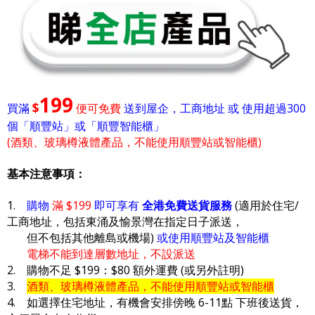
199
$
買滿
便可免費
送到屋企，工商地址 或 使用超過300
個「順豐站」或「順豐智能櫃」
(酒類、玻璃樽液體產品，不能使用順豐站或智能櫃)
基本注意事項：
1.
購物
滿 $199
即可享有
全港免費送貨服務
(適用於住宅/
工商地址，包括東涌及愉景灣在指定日子派送，
但不包括其他離島或機場)
或使用順豐站及智能櫃
電梯不能到達層數地址，不設派送
2. 購物不足 $199：$80 額外運費 (或另外註明)
3.
酒類、玻璃樽液體產品，不能使用順豐站或智能櫃
4. 如選擇住宅地址，有機會安排傍晚 6-11點 下班後送貨，