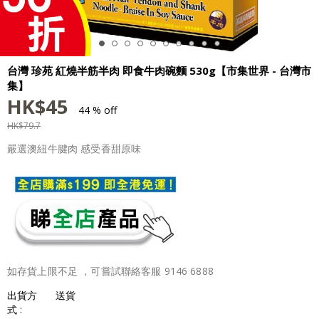
台灣 珍苑 紅燒半筋半肉 即食牛肉碗麵 530g【市集世界 - 台灣市
集】
HK$
45
44 % off
HK$
79.7
嚴選澳紐牛腱肉 感受香甜原味
如存貨上限不足 ，可嘗試聯絡客服 9146 6888
出貨方
送貨
式 :