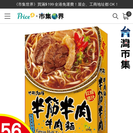
《市集世界》買滿$199 全港免運費！屋企、工商地址都 OK！
0
已加入購物車
查看