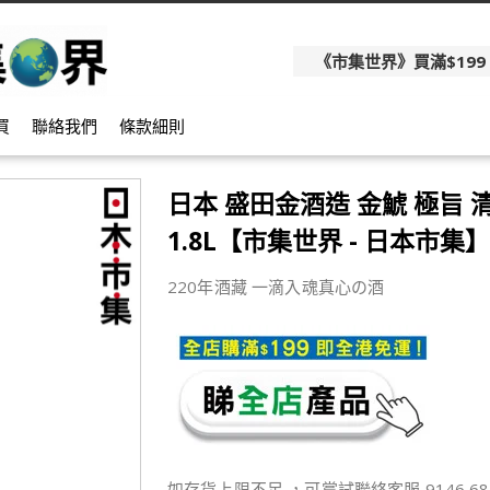
《市集世界》買滿$199
買
聯絡我們
條款細則
日本 盛田金酒造 金鯱 極旨 
1.8L【市集世界 - 日本市集】
220年酒藏 一滴入魂真心の酒
如存貨上限不足 ，可嘗試聯絡客服 9146 68