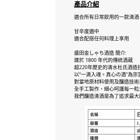
產品介紹
適合所有日常飲用的一款清酒
甘辛度適中
適合配搭任何料理上享用
盛田金しゃち酒造 簡介:
建於 1800 年代的傳統酒蔵
超220年歷史的清水杜氏酒造
以"一滴入魂。真心の酒"為宗
對當地原材料使用及釀造技術
全手工製作，細心呵護每一粒
我們釀造清酒是為了追求最大