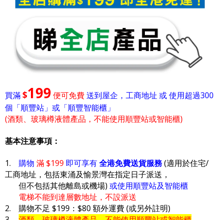
199
$
買滿
便可免費
送到屋企，工商地址 或 使用超過300
個「順豐站」或「順豐智能櫃」
(酒類、玻璃樽液體產品，不能使用順豐站或智能櫃)
基本注意事項：
1.
購物
滿 $199
即可享有
全港免費送貨服務
(適用於住宅/
工商地址，包括東涌及愉景灣在指定日子派送，
但不包括其他離島或機場)
或使用順豐站及智能櫃
電梯不能到達層數地址，不設派送
2. 購物不足 $199：$80 額外運費 (或另外註明)
3.
酒類、玻璃樽液體產品，不能使用順豐站或智能櫃