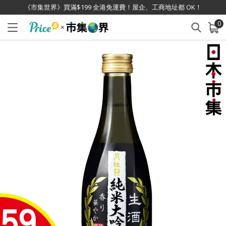
《市集世界》買滿$199 全港免運費！屋企、工商地址都 OK！
0
已加入購物車
查看