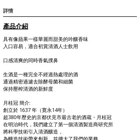
詳情
產品介紹
具有像蘋果一樣華麗而甜美的吟釀香味
入口容易，適合初賞清酒人士飲用
口感清爽的同時香氣撲鼻
生酒是一種完全不經過熱處理的酒
通過精密過濾去除酵母菌和細菌
保持壓榨清酒的新鮮度
月桂冠 簡介:
創立於 1637 年（寛永14年）
超380年歷史的京都伏見市最古老的酒蔵・月桂冠
在明治時代，我們建立了第一個清酒製造商研究所
將科學技術引入清酒釀造，
為釀造技術帶來創新，並擴大了我們的業務