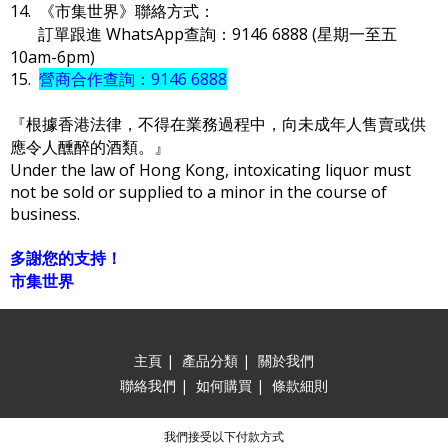
14. 《市集世界》聯絡方式：
訂單跟進 WhatsApp查詢：9146 6888 (星期一至五
10am-6pm)
15.
營商合作查詢：9146 6888
『根據香港法律，不得在業務過程中，向未成年人售賣或供
應令人醺醉的酒類。』
Under the law of Hong Kong, intoxicating liquor must
not be sold or supplied to a minor in the course of
business.
多謝您的支持！
市集世界
主頁
|
產品分類
|
關於我們
聯絡我們
|
如何購買
|
條款細則
我們接受以下付款方式