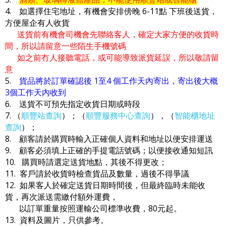
4. 如選擇住宅地址，有機會安排傍晚 6-11點 下班後送貨，
方便屋企有人收貨
送貨前有機會司機會先聯絡客人，確定大家方便的收貨時
間，所以請留意一些陌生手機號碼
如之前冇人接聽電話，或可能導致派貨延誤，所以敬請留
意
5.
貨品將於訂單確認後 1至4 個工作天內寄出，寄出後大概
3個工作天內收到
6. 送貨不可預先指定收貨日期或時段
7. （
順豐站查詢
）；（
順豐服務中心查詢
），（
智能櫃地址
查詢
）；
8. 顧客請於購買時輸入正確個人資料和地址以便安排運送
9. 顧客必須填上正確的手提電話號碼；以便接收通知短訊
10. 購買時請選定送貨地點，其後不得更改；
11. 客戶請於收貨時檢查貨品及數量，過後不得爭議
12. 如果客人於確定送貨日期時間後，但最終臨時未能收
貨，再次派送需繳付額外運費，
以訂單重量按照運輸公司標準收費，80元起。
13. 資料及圖片，只供參考。