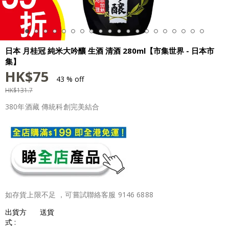
日本 月桂冠 純米大吟釀 生酒 清酒 280ml【市集世界 - 日本市
集】
HK$
75
43 % off
HK$
131.7
380年酒藏 傳統科創完美結合
如存貨上限不足 ，可嘗試聯絡客服 9146 6888
出貨方
送貨
式 :