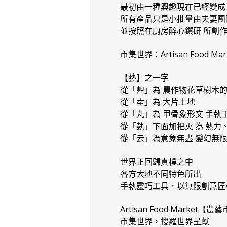
最初由一種興趣現在已經變成
所有產品只是小批量由夫妻團
並按照在廚房醉心鑽研 所創
市集世界：Artisan Food M
【藝】之一字
從「艸」為 農作物花草樹木
從「坴」為 大片土地
從「丸」為 甲骨象形文 手執
從「埶」下面加把火 為 熱力
從「云」為意象無盡 變幻無
世界正回歸真樸之中
各方大地不同特色所出
手執靈巧工具，以無限創意匠
Artisan Food Market【農
市集世界，搜羅世界呈獻