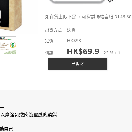
如存貨上限不足 ，可嘗試聯絡客服 9146 68
送貨
出貨方式
HK$
93
定價
HK$
69.9
25 % off
價錢
已售罄
一
 以摩洛哥燉肉為靈感的菜餚
勵自己