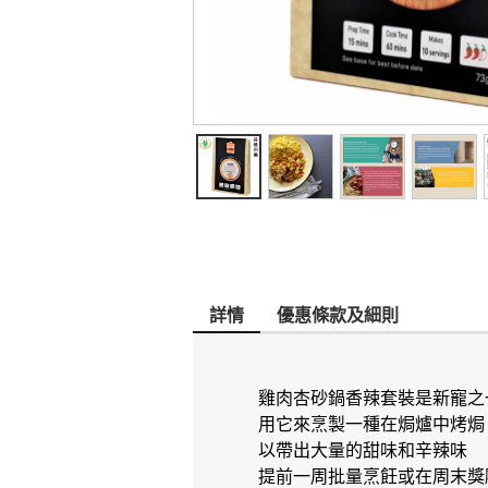
詳情
優惠條款及細則
雞肉杏砂鍋香辣套裝是新寵之
用它來烹製一種在焗爐中烤焗
以帶出大量的甜味和辛辣味
提前一周批量烹飪或在周末獎