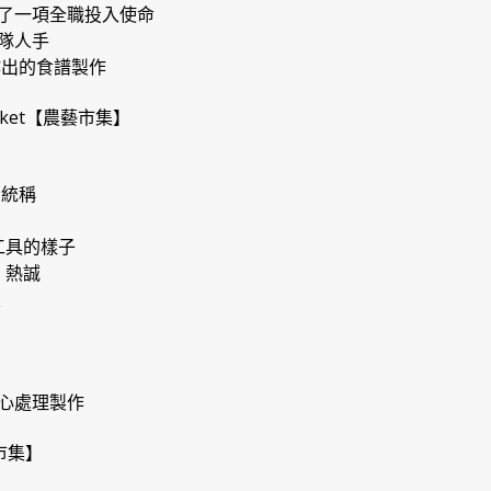
了一項全職投入使命
隊人手
作出的食譜製作
arket【農藝市集】
的統稱
工具的樣子
、熱誠
限
心處理製作
藝市集】