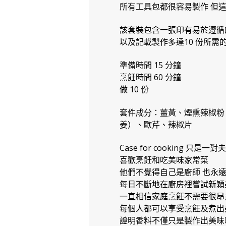
所有工具包都很容易製作 但這
該套裝包含一張印有易於遵循
以及記載製作多達10 份所需
準備時間 15 分鐘
烹飪時間 60 分鐘
做 10 份
套件成分：薑黃、煙熏辣椒粉
姜）、歐芹、辣椒片
Case for cooking 只是一
喜歡烹飪和吃美味家常菜
他們不覺得自己是廚師 也永
每日不斷地在廚房裡嘗試新穎
一直相信家庭烹飪不需要很昂
每個人都可以享受烹飪及煮出
證明香料不僅只是製作出美味