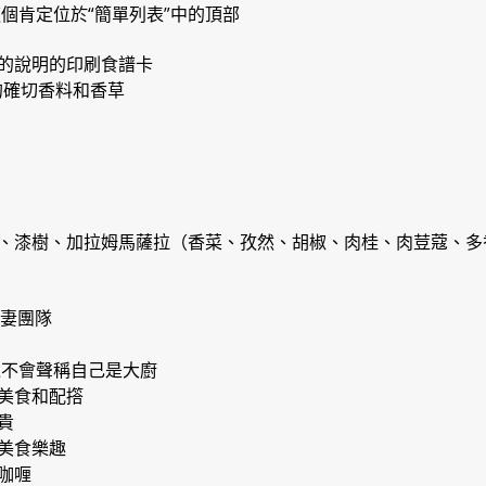
個肯定位於“簡單列表”中的頂部
的說明的印刷食譜卡
的確切香料和香草
、漆樹、加拉姆馬薩拉（香菜、孜然、胡椒、肉桂、肉荳蔻、多
對夫妻團隊
遠不會聲稱自己是大廚
美食和配撘
貴
美食樂趣
咖喱