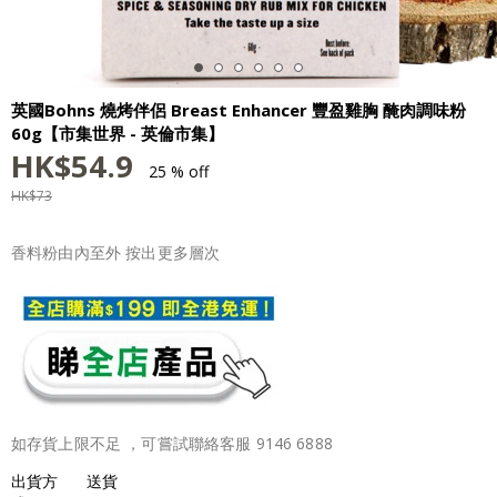
英國Bohns 燒烤伴侶 Breast Enhancer 豐盈雞胸 醃肉調味粉
60g【市集世界 - 英倫市集】
HK$
54.9
25 % off
HK$
73
香料粉由內至外 按出更多層次
如存貨上限不足 ，可嘗試聯絡客服 9146 6888
出貨方
送貨