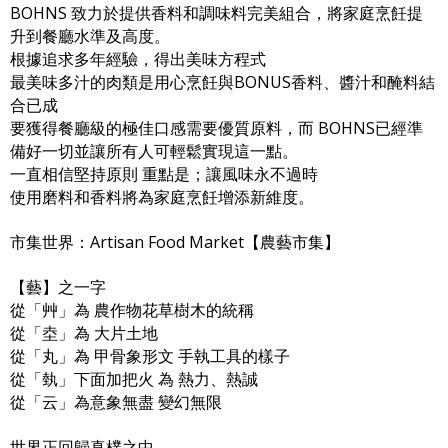
BOHNS 致力於提供香料和調味料完美組合，將家庭烹飪提
升到餐廳水準及高度。
根據追求多年經驗，得出美味方程式
最美味多汁的肉類是用心烹飪與BONUS香料、醬汁和醃料結
合已成
要獲得餐廳級的極佳口感需要優質原料，而 BOHNS已經準
備好一切並讓所有人可輕鬆實現這一點。
一直相信堅持原則 重點是；讓風味永不過時
使用磨料和香料將為家庭烹飪增添新維度。
市集世界：Artisan Food Market【農藝市集】
【藝】之一字
從「艸」為 農作物花草樹木的統稱
從「坴」為 大片土地
從「丸」為 甲骨象形文 手執工具的樣子
從「埶」下面加把火 為 熱力、熱誠
從「云」為意象無盡 變幻無限
世界正回歸真樸之中