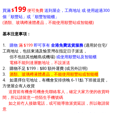
199
$
買滿
便可免費
送到屋企，工商地址 或 使用超過300
個「順豐站」或「順豐智能櫃」
(酒類、玻璃樽液體產品，不能使用順豐站或智能櫃)
基本注意事項：
1.
購物
滿 $199
即可享有
全港免費送貨服務
(適用於住宅/
工商地址，包括東涌及愉景灣在指定日子派送，
但不包括其他離島或機場)
或使用順豐站及智能櫃
電梯不能到達層數地址，不設派送
2. 購物不足 $199：$80 額外運費 (或另外註明)
3.
酒類、玻璃樽液體產品，不能使用順豐站或智能櫃
4. 如選擇住宅地址，有機會安排傍晚 6-11點 下班後送貨，
方便屋企有人收貨
送貨前有機會司機會先聯絡客人，確定大家方便的收貨時
間，所以請留意一些陌生手機號碼
如之前冇人接聽電話，或可能導致派貨延誤，所以敬請留
意