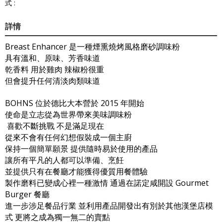
式 :
詳情
Breast Enhancer 是一種煙熏燒烤風格磨砂調味粉
具有溫和、原味、芳香味道
乾香料 用於雞肉 辣椒粉很重
但會提升任何清淡肉類味道
BOHNS 位於德比大本營於 2015 年開始
使命是立志從為世界帶來美味調味粉
喜歡不斷挑戰 不是滿足現在
從來不會有任何幻想假裝成一個主廚
保持一個簡單願景 提供隨時易於使用的產品
讓所有平凡的人都可以準備、烹飪
並提供只有在餐廳才能獲得優質用餐體驗
製作磨料已變成心裡一種激情 通過在諾定咸開設 Gourmet
Burger 餐廳
進一步涉足餐品行業 並利用產品開發出有別於其他漢堡店模
式 更將之成為獨一無二的賣點