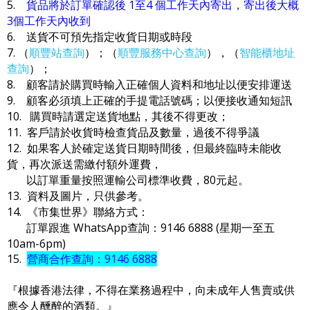
5.
貨品將於訂單確認後 1至4 個工作天內寄出，寄出後大概
3個工作天內收到
6. 送貨不可預先指定收貨日期或時段
7. （
順豐站查詢
）；（
順豐服務中心查詢
），（
智能櫃地址
查詢
）；
8. 顧客請於購買時輸入正確個人資料和地址以便安排運送
9. 顧客必須填上正確的手提電話號碼；以便接收通知短訊
10. 購買時請選定送貨地點，其後不得更改；
11. 客戶請於收貨時檢查貨品及數量，過後不得爭議
12. 如果客人於確定送貨日期時間後，但最終臨時未能收
貨，再次派送需繳付額外運費，
以訂單重量按照運輸公司標準收費，80元起。
13. 資料及圖片，只供參考。
14. 《市集世界》聯絡方式：
訂單跟進 WhatsApp查詢：9146 6888 (星期一至五
10am-6pm)
15.
營商合作查詢：9146 6888
『根據香港法律，不得在業務過程中，向未成年人售賣或供
應令人醺醉的酒類。』