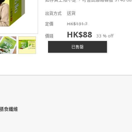
送貨
出貨方式
HK$
131.7
定價
HK$
88
33 % off
價錢
已售罄
膳食纖維