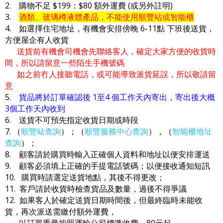
2. 購物不足 $199：$80 額外運費 (或另外註明)
3.
酒類、玻璃樽液體產品，不能使用順豐站或智能櫃
4. 如選擇住宅地址，有機會安排傍晚 6-11點 下班後送貨，
方便屋企有人收貨
送貨前有機會司機會先聯絡客人，確定大家方便的收貨時
間，所以請留意一些陌生手機號碼
如之前冇人接聽電話，或可能導致派貨延誤，所以敬請留
意
5.
貨品將於訂單確認後 1至4 個工作天內寄出，寄出後大概
3個工作天內收到
6. 送貨不可預先指定收貨日期或時段
7. （
順豐站查詢
）；（
順豐服務中心查詢
），（
智能櫃地址
查詢
）；
8. 顧客請於購買時輸入正確個人資料和地址以便安排運送
9. 顧客必須填上正確的手提電話號碼；以便接收通知短訊
10. 購買時請選定送貨地點，其後不得更改；
11. 客戶請於收貨時檢查貨品及數量，過後不得爭議
12. 如果客人於確定送貨日期時間後，但最終臨時未能收
貨，再次派送需繳付額外運費，
以訂單重量按照運輸公司標準收費，80元起。