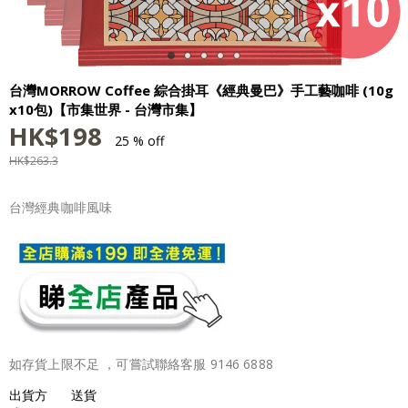
台灣MORROW Coffee 綜合掛耳《經典曼巴》手工藝咖啡 (10g
x10包)【市集世界 - 台灣市集】
HK$
198
25 % off
HK$
263.3
台灣經典咖啡風味
如存貨上限不足 ，可嘗試聯絡客服 9146 6888
出貨方
送貨