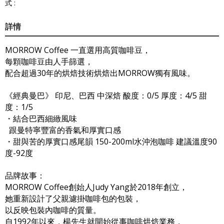
式 :
詳情
MORROW Coffee 一直選用高質咖啡豆，
每顆咖啡豆由人手篩選，
配合超過30年的烘焙技術烘焙出MORROW獨有風味。
《經典曼巴》 印尼、巴西 中深焙 酸度：0/5 厚度：4/5 甜
度：1/5
・結合巴西細緻風味
跟曼特寧豐富的香氣和厚實口感
・甜與苦的厚實口感尾韻 150-200ml水沖泡咖啡 建議溫度90
度-92度
品牌故事：
MORROW Coffee創始人Judy Yang於2018年創立，
她重新設計了父親濾掛咖啡包的包裝，
以反映包裝內咖啡的質量。
自1992年以來，楊先生就開始從事咖啡烘焙業務，