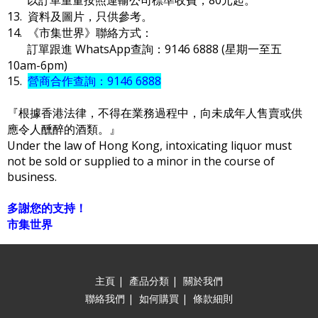
13. 資料及圖片，只供參考。
14. 《市集世界》聯絡方式：
訂單跟進 WhatsApp查詢：9146 6888 (星期一至五
10am-6pm)
15.
營商合作查詢：9146 6888
『根據香港法律，不得在業務過程中，向未成年人售賣或供
應令人醺醉的酒類。』
Under the law of Hong Kong, intoxicating liquor must
not be sold or supplied to a minor in the course of
business.
多謝您的支持！
市集世界
主頁
|
產品分類
|
關於我們
聯絡我們
|
如何購買
|
條款細則