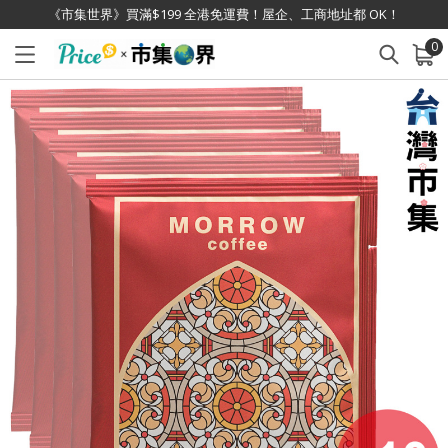
《市集世界》買滿$199 全港免運費！屋企、工商地址都 OK！
0
已加入購物車
查看