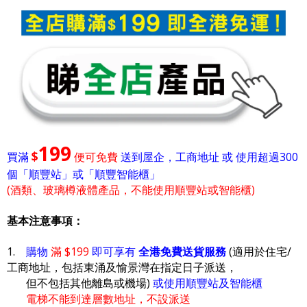
199
$
買滿
便可免費
送到屋企，工商地址 或 使用超過300
個「順豐站」或「順豐智能櫃」
(酒類、玻璃樽液體產品，不能使用順豐站或智能櫃)
基本注意事項：
1.
購物
滿 $199
即可享有
全港免費送貨服務
(適用於住宅/
工商地址，包括東涌及愉景灣在指定日子派送，
但不包括其他離島或機場)
或使用順豐站及智能櫃
電梯不能到達層數地址，不設派送