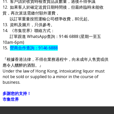
11. 客戶請於收貨時檢查貨品及數量，過後不得爭議
12. 如果客人於確定送貨日期時間後，但最終臨時未能收
貨，再次派送需繳付額外運費，
以訂單重量按照運輸公司標準收費，80元起。
13. 資料及圖片，只供參考。
14. 《市集世界》聯絡方式：
訂單跟進 WhatsApp查詢：9146 6888 (星期一至五
10am-6pm)
15.
營商合作查詢：9146 6888
『根據香港法律，不得在業務過程中，向未成年人售賣或供
應令人醺醉的酒類。』
Under the law of Hong Kong, intoxicating liquor must
not be sold or supplied to a minor in the course of
business.
多謝您的支持！
市集世界