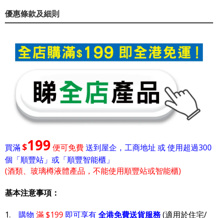
優惠條款及細則
199
$
買滿
便可免費
送到屋企，工商地址 或 使用超過300
個「順豐站」或「順豐智能櫃」
(酒類、玻璃樽液體產品，不能使用順豐站或智能櫃)
基本注意事項：
1.
購物
滿 $199
即可享有
全港免費送貨服務
(適用於住宅/