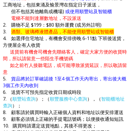
工商地址，包括東涌及愉景灣在指定日子派送，
但不包括其他離島或機場)
或使用順豐站及智能櫃
電梯不能到達層數地址，不設派送
2. 購物不足 $199：$80 額外運費 (或另外註明)
3.
酒類、玻璃樽液體產品，不能使用順豐站或智能櫃
4. 如選擇住宅地址，有機會安排傍晚 6-11點 下班後送貨，
方便屋企有人收貨
送貨前有機會司機會先聯絡客人，確定大家方便的收貨時
間，所以請留意一些陌生手機號碼
如之前冇人接聽電話，或可能導致派貨延誤，所以敬請留
意
5.
貨品將於訂單確認後 1至4 個工作天內寄出，寄出後大概
3個工作天內收到
6. 送貨不可預先指定收貨日期或時段
7. （
順豐站查詢
）；（
順豐服務中心查詢
），（
智能櫃地址
查詢
）；
8. 顧客請於購買時輸入正確個人資料和地址以便安排運送
9. 顧客必須填上正確的手提電話號碼；以便接收通知短訊
10. 購買時請選定送貨地點，其後不得更改；