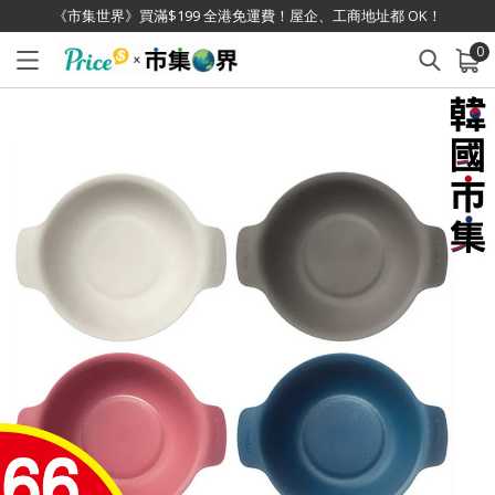
《市集世界》買滿$199 全港免運費！屋企、工商地址都 OK！
0
已加入購物車
查看