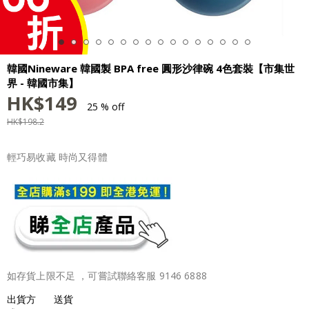
韓國Nineware 韓國製 BPA free 圓形沙律碗 4色套裝【市集世
界 - 韓國市集】
HK$
149
25 % off
HK$
198.2
輕巧易收藏 時尚又得體
如存貨上限不足 ，可嘗試聯絡客服 9146 6888
出貨方
送貨