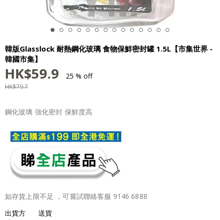
韓版Glasslock 耐熱鋼化玻璃 食物保鮮密封罐 1.5L【市集世界 -
韓國市集】
HK$
59.9
25 % off
HK$
79.7
鋼化玻璃 強化密封 保鮮度高
如存貨上限不足 ，可嘗試聯絡客服 9146 6888
出貨方
送貨