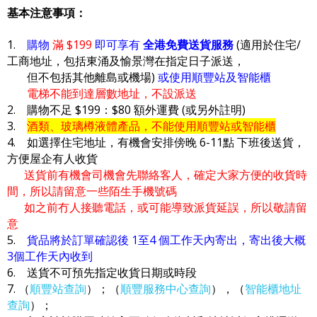
基本注意事項：
1.
購物
滿 $199
即可享有
全港免費送貨服務
(適用於住宅/
工商地址，包括東涌及愉景灣在指定日子派送，
但不包括其他離島或機場)
或使用順豐站及智能櫃
電梯不能到達層數地址，不設派送
2. 購物不足 $199：$80 額外運費 (或另外註明)
3.
酒類、玻璃樽液體產品，不能使用順豐站或智能櫃
4. 如選擇住宅地址，有機會安排傍晚 6-11點 下班後送貨，
方便屋企有人收貨
送貨前有機會司機會先聯絡客人，確定大家方便的收貨時
間，所以請留意一些陌生手機號碼
如之前冇人接聽電話，或可能導致派貨延誤，所以敬請留
意
5.
貨品將於訂單確認後 1至4 個工作天內寄出，寄出後大概
3個工作天內收到
6. 送貨不可預先指定收貨日期或時段
7. （
順豐站查詢
）；（
順豐服務中心查詢
），（
智能櫃地址
查詢
）；