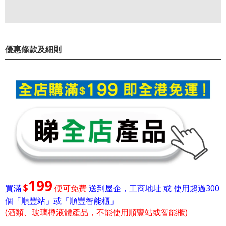
優惠條款及細則
199
$
買滿
便可免費
送到屋企，工商地址 或 使用超過300
個「順豐站」或「順豐智能櫃」
(酒類、玻璃樽液體產品，不能使用順豐站或智能櫃)