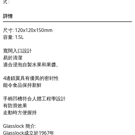
式 :
詳情
尺寸: 120x120x150mm
容量: 1.5L
寬闊入口設計
易於清潔
適合浸泡自製水果和果醬。
4邊鎖翼具有優異的密封性
能令食品保持新鮮
手柄凹槽符合人體工程學設計
有防滑效果
走動時方便握持
Glasslock 簡介:
Glasslock成立於1967年