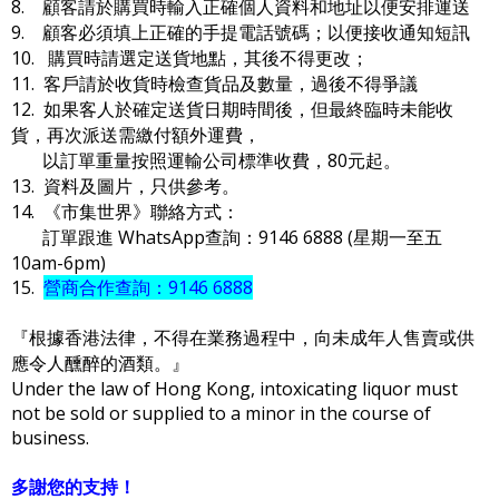
8. 顧客請於購買時輸入正確個人資料和地址以便安排運送
9. 顧客必須填上正確的手提電話號碼；以便接收通知短訊
10. 購買時請選定送貨地點，其後不得更改；
11. 客戶請於收貨時檢查貨品及數量，過後不得爭議
12. 如果客人於確定送貨日期時間後，但最終臨時未能收
貨，再次派送需繳付額外運費，
以訂單重量按照運輸公司標準收費，80元起。
13. 資料及圖片，只供參考。
14. 《市集世界》聯絡方式：
訂單跟進 WhatsApp查詢：9146 6888 (星期一至五
10am-6pm)
15.
營商合作查詢：9146 6888
『根據香港法律，不得在業務過程中，向未成年人售賣或供
應令人醺醉的酒類。』
Under the law of Hong Kong, intoxicating liquor must
not be sold or supplied to a minor in the course of
business.
多謝您的支持！