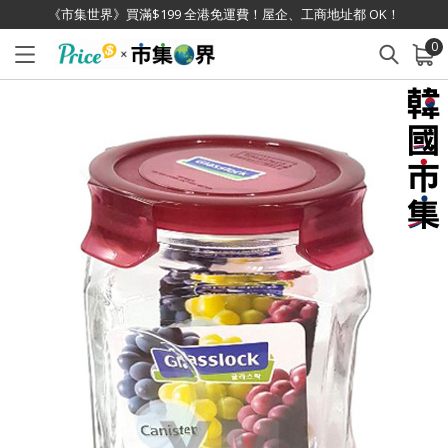
《市集世界》買滿$199 全港免運費！屋企、工商地址都 OK！
0
已加入購物車
查看