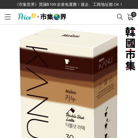
《市集世界》買滿$199 全港免運費！屋企、工商地址都 OK！
0
已加入購物車
查看