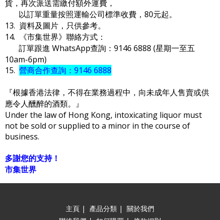
貨，再次派送需繳付額外運費，
以訂單重量按照運輸公司標準收費，80元起。
13. 資料及圖片，只供參考。
14. 《市集世界》聯絡方式：
訂單跟進 WhatsApp查詢：9146 6888 (星期一至五
10am-6pm)
15.
營商合作查詢：9146 6888
『根據香港法律，不得在業務過程中，向未成年人售賣或供
應令人醺醉的酒類。』
Under the law of Hong Kong, intoxicating liquor must
not be sold or supplied to a minor in the course of
business.
多謝您的支持！
市集世界
主頁
|
產品分類
|
關於我們