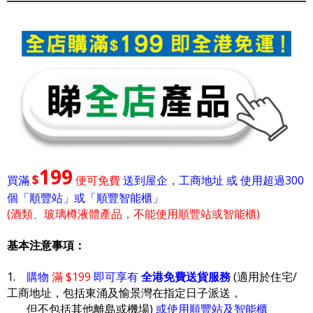
199
$
買滿
便可免費
送到屋企，工商地址 或 使用超過300
個「順豐站」或「順豐智能櫃」
(酒類、玻璃樽液體產品，不能使用順豐站或智能櫃)
基本注意事項：
1.
購物
滿 $199
即可享有
全港免費送貨服務
(適用於住宅/
工商地址，包括東涌及愉景灣在指定日子派送，
但不包括其他離島或機場)
或使用順豐站及智能櫃