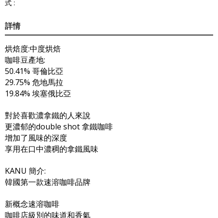
式 :
詳情
烘焙度:中度烘焙
咖啡豆產地:
50.41% 哥倫比亞
29.75% 危地馬拉
19.84% 埃塞俄比亞
對於喜歡濃拿鐵的人來說
更濃郁的double shot 拿鐵咖啡
增加了風味的深度
享用在口中濃稠的拿鐵風味
KANU 簡介:
韓國第一款速溶咖啡品牌
新概念速溶咖啡
咖啡店級別的味道和香氣