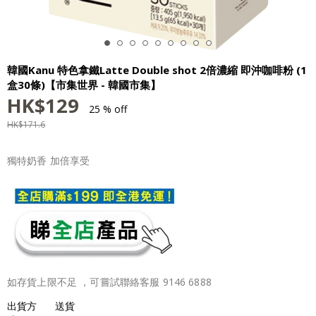
韓國Kanu 特色拿鐵Latte Double shot 2倍濃縮 即沖咖啡粉 (1
盒30條)【市集世界 - 韓國市集】
HK$
129
25 % off
HK$
171.6
獨特奶香 加倍享受
如存貨上限不足 ，可嘗試聯絡客服 9146 6888
出貨方
送貨