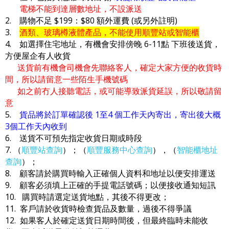
電梯不能到達層數地址，不設派送
2. 購物不足 $199：$80 額外運費 (或另外註明)
3.
酒類、玻璃樽液體產品，不能使用順豐站或智能櫃
4. 如選擇住宅地址，有機會安排傍晚 6-11點 下班後送貨，
方便屋企有人收貨
送貨前有機會司機會先聯絡客人，確定大家方便的收貨時
間，所以請留意一些陌生手機號碼
如之前冇人接聽電話，或可能導致派貨延誤，所以敬請留
意
5.
貨品將於訂單確認後 1至4 個工作天內寄出，寄出後大概
3個工作天內收到
6. 送貨不可預先指定收貨日期或時段
7. （
順豐站查詢
）；（
順豐服務中心查詢
），（
智能櫃地址
查詢
）；
8. 顧客請於購買時輸入正確個人資料和地址以便安排運送
9. 顧客必須填上正確的手提電話號碼；以便接收通知短訊
10. 購買時請選定送貨地點，其後不得更改；
11. 客戶請於收貨時檢查貨品及數量，過後不得爭議
12. 如果客人於確定送貨日期時間後，但最終臨時未能收