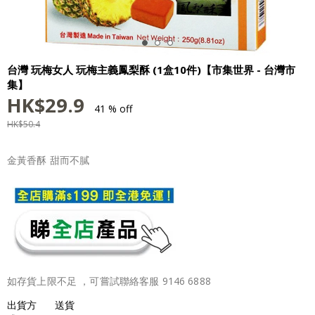
台灣 玩梅女人 玩梅主義鳳梨酥 (1盒10件)【市集世界 - 台灣市
集】
HK$
29.9
41 % off
HK$
50.4
金黃香酥 甜而不膩
如存貨上限不足 ，可嘗試聯絡客服 9146 6888
出貨方
送貨