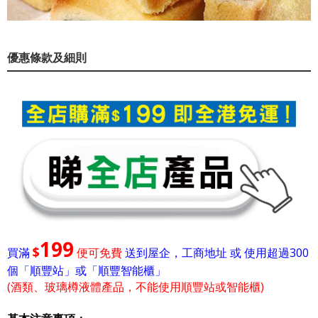
優惠條款及細則
199
$
買滿
便可免費
送到屋企，工商地址 或 使用超過300
個「順豐站」或「順豐智能櫃」
(酒類、玻璃樽液體產品，不能使用順豐站或智能櫃)