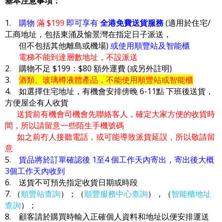
基本注意事項：
1.
購物
滿 $199
即可享有
全港免費送貨服務
(適用於住宅/
工商地址，包括東涌及愉景灣在指定日子派送，
但不包括其他離島或機場)
或使用順豐站及智能櫃
電梯不能到達層數地址，不設派送
2. 購物不足 $199：$80 額外運費 (或另外註明)
3.
酒類、玻璃樽液體產品，不能使用順豐站或智能櫃
4. 如選擇住宅地址，有機會安排傍晚 6-11點 下班後送貨，
方便屋企有人收貨
送貨前有機會司機會先聯絡客人，確定大家方便的收貨時
間，所以請留意一些陌生手機號碼
如之前冇人接聽電話，或可能導致派貨延誤，所以敬請留
意
5.
貨品將於訂單確認後 1至4 個工作天內寄出，寄出後大概
3個工作天內收到
6. 送貨不可預先指定收貨日期或時段
7. （
順豐站查詢
）；（
順豐服務中心查詢
），（
智能櫃地址
查詢
）；
8. 顧客請於購買時輸入正確個人資料和地址以便安排運送