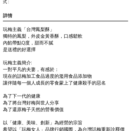
式 :
詳情
玩梅主義「台灣鳳梨酥」
獨特的鳳梨，外皮金黃香酥，口感鬆軟
內餡帶點Q度，甜而不膩
是送禮的好選擇
玩梅主義簡介:
一對平凡的夫妻，有感於：
現在的話梅加工食品過度的濫用食品添加物
讓伴隨每一個人成長的零食蒙上了健康殺手的惡名
為了下一代的健康
為了將台灣好梅與世人分享
為了還原梅子天然的營養價值
以「健康、美味、創新」為經營的宗旨
希望以「玩梅女人」品牌行銷國際，為台灣話梅重新詮釋價