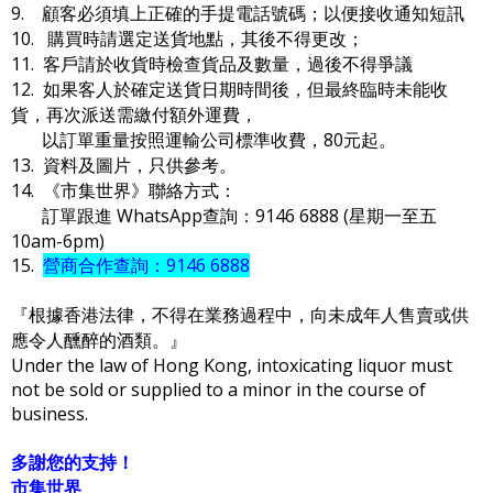
9. 顧客必須填上正確的手提電話號碼；以便接收通知短訊
10. 購買時請選定送貨地點，其後不得更改；
11. 客戶請於收貨時檢查貨品及數量，過後不得爭議
12. 如果客人於確定送貨日期時間後，但最終臨時未能收
貨，再次派送需繳付額外運費，
以訂單重量按照運輸公司標準收費，80元起。
13. 資料及圖片，只供參考。
14. 《市集世界》聯絡方式：
訂單跟進 WhatsApp查詢：9146 6888 (星期一至五
10am-6pm)
15.
營商合作查詢：9146 6888
『根據香港法律，不得在業務過程中，向未成年人售賣或供
應令人醺醉的酒類。』
Under the law of Hong Kong, intoxicating liquor must
not be sold or supplied to a minor in the course of
business.
多謝您的支持！
市集世界