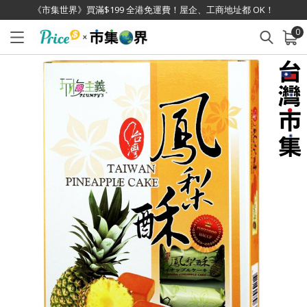
《市集世界》買滿$199 全港免運費！屋企、工商地址都 OK！
0
已加入購物車
查看