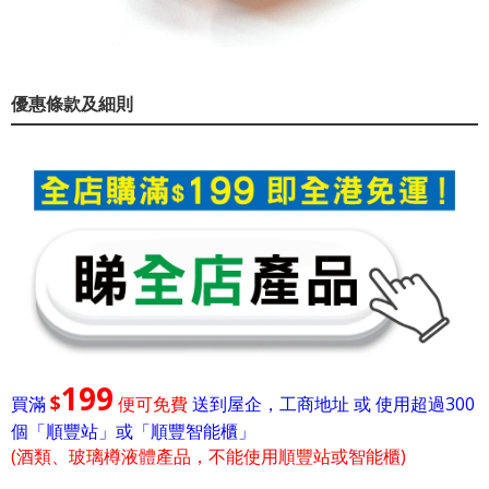
優惠條款及細則
199
$
買滿
便可免費
送到屋企，工商地址 或 使用超過300
個「順豐站」或「順豐智能櫃」
(酒類、玻璃樽液體產品，不能使用順豐站或智能櫃)