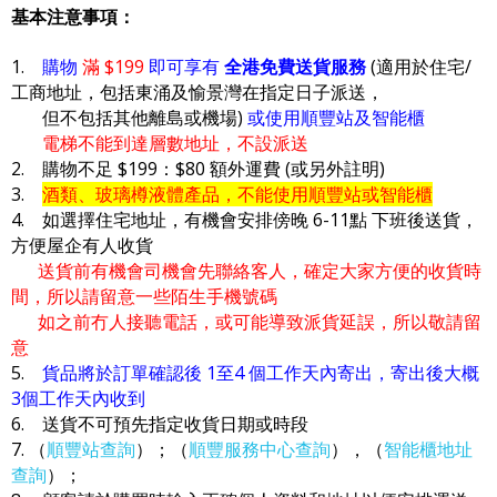
基本注意事項：
1.
購物
滿 $199
即可享有
全港免費送貨服務
(適用於住宅/
工商地址，包括東涌及愉景灣在指定日子派送，
但不包括其他離島或機場)
或使用順豐站及智能櫃
電梯不能到達層數地址，不設派送
2. 購物不足 $199：$80 額外運費 (或另外註明)
3.
酒類、玻璃樽液體產品，不能使用順豐站或智能櫃
4. 如選擇住宅地址，有機會安排傍晚 6-11點 下班後送貨，
方便屋企有人收貨
送貨前有機會司機會先聯絡客人，確定大家方便的收貨時
間，所以請留意一些陌生手機號碼
如之前冇人接聽電話，或可能導致派貨延誤，所以敬請留
意
5.
貨品將於訂單確認後 1至4 個工作天內寄出，寄出後大概
3個工作天內收到
6. 送貨不可預先指定收貨日期或時段
7. （
順豐站查詢
）；（
順豐服務中心查詢
），（
智能櫃地址
查詢
）；