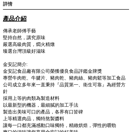
詳情
產品介紹
傳承老師傅手藝
堅持自然，講究原味
嚴選高級肉質，燜火精燉
臻選台灣頂級好滋味
金安記簡介:
金安記食品廠有限公司榮獲優良食品評鑑金牌獎
專營牛肉乾、牛腱片、豬肉乾、豬肉絲、豬肉鬆等加工食品
公司成立多年來一直秉持『品質第一、衛生可靠』為經營方
針
採用上等的肉類為製造材料
以最新型的機器，最細膩的加工手法
製造出美味可口的產品，各界有口皆碑
上等精選肉品，獨特熬製醬料
讓每一口都充滿感動口味獨特，精緻烘焙，彈性的嚼勁