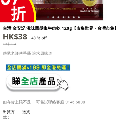
台灣 金安記 滋味黑胡椒牛肉乾 120g【市集世界 - 台灣市集】
HK$
38
43 % off
HK$
66.4
傳承老師傅手藝 追求原味道
如存貨上限不足 ，可嘗試聯絡客服 9146 6888
出貨方
送貨
式 :