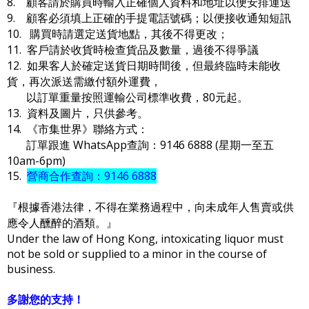
8. 顧客請於購買時輸入正確個人資料和地址以便安排運送
9. 顧客必須填上正確的手提電話號碼；以便接收通知短訊
10. 購買時請選定送貨地點，其後不得更改；
11. 客戶請於收貨時檢查貨品及數量，過後不得爭議
12. 如果客人於確定送貨日期時間後，但最終臨時未能收
貨，再次派送需繳付額外運費，
以訂單重量按照運輸公司標準收費，80元起。
13. 資料及圖片，只供參考。
14. 《市集世界》聯絡方式：
訂單跟進 WhatsApp查詢：9146 6888 (星期一至五
10am-6pm)
15.
營商合作查詢：9146 6888
『根據香港法律，不得在業務過程中，向未成年人售賣或供
應令人醺醉的酒類。』
Under the law of Hong Kong, intoxicating liquor must
not be sold or supplied to a minor in the course of
business.
多謝您的支持！