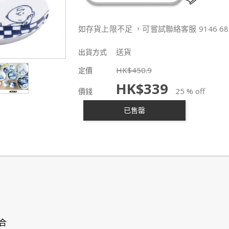
如存貨上限不足 ，可嘗試聯絡客服 9146 68
送貨
出貨方式
HK$
450.9
定價
HK$
339
25 % off
價錢
已售罄
合