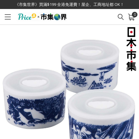
《市集世界》買滿$199 全港免運費！屋企、工商地址都 OK！
0
已加入購物車
查看