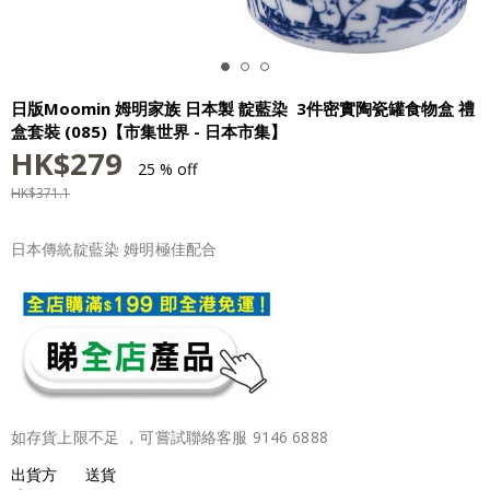
日版Moomin 姆明家族 日本製 靛藍染 3件密實陶瓷罐食物盒 禮
盒套裝 (085)【市集世界 - 日本市集】
HK$
279
25 % off
HK$
371.1
日本傳統靛藍染 姆明極佳配合
如存貨上限不足 ，可嘗試聯絡客服 9146 6888
出貨方
送貨