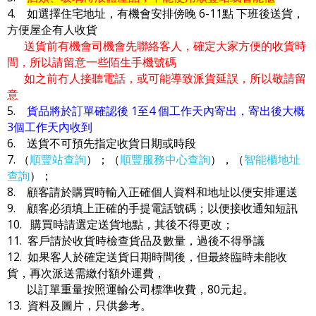
4. 如選擇住宅地址，有機會安排傍晚 6-11點 下班後送貨，
方便屋企有人收貨
送貨前有機會司機會先聯絡客人，確定大家方便的收貨時
間，所以請留意一些陌生手機號碼
如之前冇人接聽電話，或可能導致派貨延誤，所以敬請留
意
5.
貨品將於訂單確認後 1至4 個工作天內寄出，寄出後大概
3個工作天內收到
6. 送貨不可預先指定收貨日期或時段
7. （
順豐站查詢
）；（
順豐服務中心查詢
），（
智能櫃地址
查詢
）；
8. 顧客請於購買時輸入正確個人資料和地址以便安排運送
9. 顧客必須填上正確的手提電話號碼；以便接收通知短訊
10. 購買時請選定送貨地點，其後不得更改；
11. 客戶請於收貨時檢查貨品及數量，過後不得爭議
12. 如果客人於確定送貨日期時間後，但最終臨時未能收
貨，再次派送需繳付額外運費，
以訂單重量按照運輸公司標準收費，80元起。
13. 資料及圖片，只供參考。