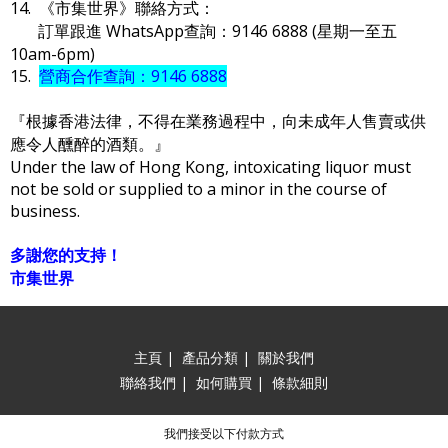
14. 《市集世界》聯絡方式：
訂單跟進 WhatsApp查詢：9146 6888 (星期一至五
10am-6pm)
15.
營商合作查詢：9146 6888
『根據香港法律，不得在業務過程中，向未成年人售賣或供
應令人醺醉的酒類。』
Under the law of Hong Kong, intoxicating liquor must
not be sold or supplied to a minor in the course of
business.
多謝您的支持！
市集世界
主頁
|
產品分類
|
關於我們
聯絡我們
|
如何購買
|
條款細則
我們接受以下付款方式