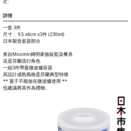
式 :
詳情
一套 3件
尺寸 : 9.5 x6cm x3件 (230ml)
日本製造瓷器部分
來自Moomin姆明家族靛藍染餐具
這是芬蘭流行角色
一組3件帶蓋微波爐容器
其設計成熟風格是芬蘭典型特徵
** 蓋子不能放在微波爐使用 **
也建議將其作為禮物。