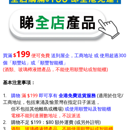
199
$
買滿
便可免費
送到屋企，工商地址 或 使用超過300
個「順豐站」或「順豐智能櫃」
(酒類、玻璃樽液體產品，不能使用順豐站或智能櫃)
基本注意事項：
1.
購物
滿 $199
即可享有
全港免費送貨服務
(適用於住宅/
工商地址，包括東涌及愉景灣在指定日子派送，
但不包括其他離島或機場)
或使用順豐站及智能櫃
電梯不能到達層數地址，不設派送
2. 購物不足 $199：$80 額外運費 (或另外註明)
3.
酒類、玻璃樽液體產品，不能使用順豐站或智能櫃