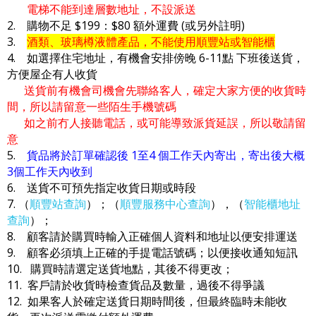
電梯不能到達層數地址，不設派送
2. 購物不足 $199：$80 額外運費 (或另外註明)
3.
酒類、玻璃樽液體產品，不能使用順豐站或智能櫃
4. 如選擇住宅地址，有機會安排傍晚 6-11點 下班後送貨，
方便屋企有人收貨
送貨前有機會司機會先聯絡客人，確定大家方便的收貨時
間，所以請留意一些陌生手機號碼
如之前冇人接聽電話，或可能導致派貨延誤，所以敬請留
意
5.
貨品將於訂單確認後 1至4 個工作天內寄出，寄出後大概
3個工作天內收到
6. 送貨不可預先指定收貨日期或時段
7. （
順豐站查詢
）；（
順豐服務中心查詢
），（
智能櫃地址
查詢
）；
8. 顧客請於購買時輸入正確個人資料和地址以便安排運送
9. 顧客必須填上正確的手提電話號碼；以便接收通知短訊
10. 購買時請選定送貨地點，其後不得更改；
11. 客戶請於收貨時檢查貨品及數量，過後不得爭議
12. 如果客人於確定送貨日期時間後，但最終臨時未能收