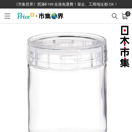
《市集世界》買滿$199 全港免運費！屋企、工商地址都 OK！
0
已加入購物車
查看