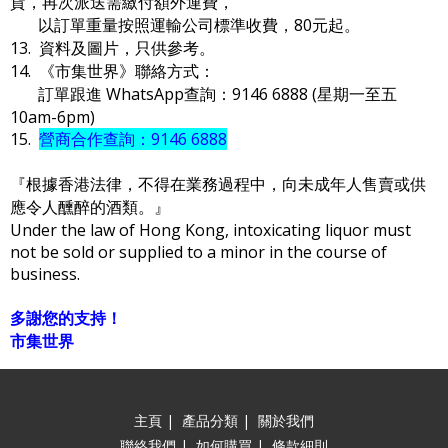
貨，再次派送需繳付額外運費，
以訂單重量按照運輸公司標準收費，80元起。
13. 資料及圖片，只供參考。
14. 《市集世界》聯絡方式：
訂單跟進 WhatsApp查詢：9146 6888 (星期一至五
10am-6pm)
15.
營商合作查詢：9146 6888
『根據香港法律，不得在業務過程中，向未成年人售賣或供
應令人醺醉的酒類。』
Under the law of Hong Kong, intoxicating liquor must
not be sold or supplied to a minor in the course of
business.
多謝您的支持！
市集世界
主頁
|
產品分類
|
關於我們
聯絡我們
|
如何購買
|
條款細則