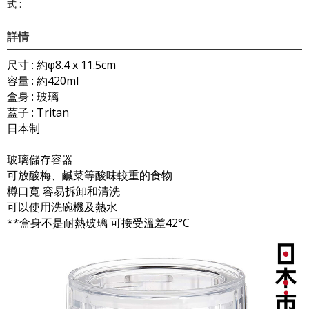
式 :
詳情
尺寸 : 約φ8.4 x 11.5cm
容量 : 約420ml
盒身 : 玻璃
蓋子 : Tritan
日本制
玻璃儲存容器
可放酸梅、鹹菜等酸味較重的食物
樽口寬 容易拆卸和清洗
可以使用洗碗機及熱水
**盒身不是耐熱玻璃 可接受溫差42°C