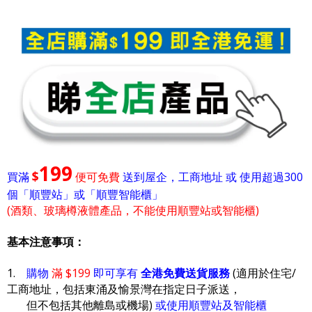
199
$
買滿
便可免費
送到屋企，工商地址 或 使用超過300
個「順豐站」或「順豐智能櫃」
(酒類、玻璃樽液體產品，不能使用順豐站或智能櫃)
基本注意事項：
1.
購物
滿 $199
即可享有
全港免費送貨服務
(適用於住宅/
工商地址，包括東涌及愉景灣在指定日子派送，
但不包括其他離島或機場)
或使用順豐站及智能櫃