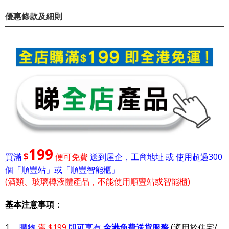
優惠條款及細則
199
$
買滿
便可免費
送到屋企，工商地址 或 使用超過300
個「順豐站」或「順豐智能櫃」
(酒類、玻璃樽液體產品，不能使用順豐站或智能櫃)
基本注意事項：
1.
購物
滿 $199
即可享有
全港免費送貨服務
(適用於住宅/