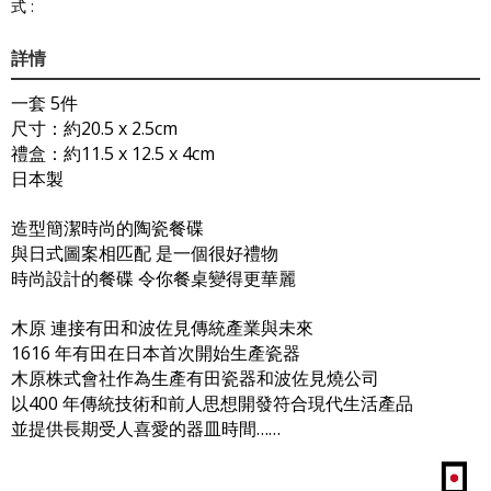
式 :
詳情
一套 5件
尺寸：約20.5 x 2.5cm
禮盒：約11.5 x 12.5 x 4cm
日本製
造型簡潔時尚的陶瓷餐碟
與日式圖案相匹配 是一個很好禮物
時尚設計的餐碟 令你餐桌變得更華麗
木原 連接有田和波佐見傳統產業與未來
1616 年有田在日本首次開始生產瓷器
木原株式會社作為生產有田瓷器和波佐見燒公司
以400 年傳統技術和前人思想開發符合現代生活產品
並提供長期受人喜愛的器皿時間……