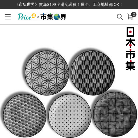
《市集世界》買滿$199 全港免運費！屋企、工商地址都 OK！
0
已加入購物車
查看