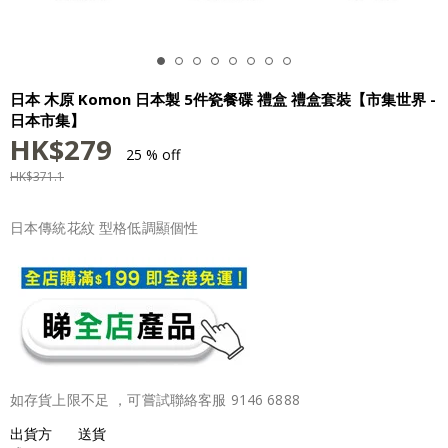
日本 木原 Komon 日本製 5件瓷餐碟 禮盒 禮盒套裝【市集世界 -
日本市集】
HK$
279
25 % off
HK$
371.1
日本傳統花紋 型格低調顯個性
如存貨上限不足 ，可嘗試聯絡客服 9146 6888
出貨方
送貨