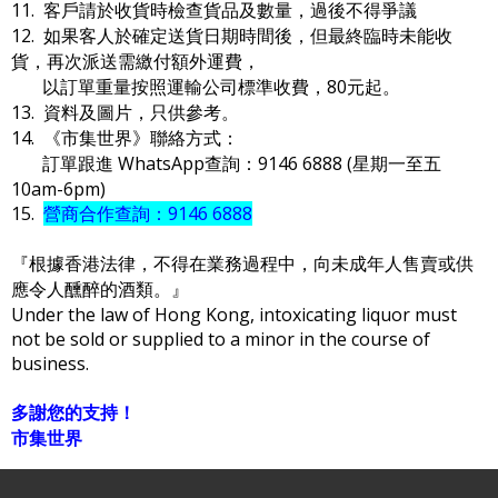
11. 客戶請於收貨時檢查貨品及數量，過後不得爭議
12. 如果客人於確定送貨日期時間後，但最終臨時未能收
貨，再次派送需繳付額外運費，
以訂單重量按照運輸公司標準收費，80元起。
13. 資料及圖片，只供參考。
14. 《市集世界》聯絡方式：
訂單跟進 WhatsApp查詢：9146 6888 (星期一至五
10am-6pm)
15.
營商合作查詢：9146 6888
『根據香港法律，不得在業務過程中，向未成年人售賣或供
應令人醺醉的酒類。』
Under the law of Hong Kong, intoxicating liquor must
not be sold or supplied to a minor in the course of
business.
多謝您的支持！
市集世界