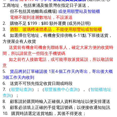
工商地址，包括東涌及愉景灣在指定日子派送，
但不包括其他離島或機場)
或使用順豐站及智能櫃
電梯不能到達層數地址，不設派送
2. 購物不足 $199：$80 額外運費 (或另外註明)
3.
酒類、玻璃樽液體產品，不能使用順豐站或智能櫃
4. 如選擇住宅地址，有機會安排傍晚 6-11點 下班後送貨，
方便屋企有人收貨
送貨前有機會司機會先聯絡客人，確定大家方便的收貨時
間，所以請留意一些陌生手機號碼
如之前冇人接聽電話，或可能導致派貨延誤，所以敬請留
意
5.
貨品將於訂單確認後 1至4 個工作天內寄出，寄出後大概
3個工作天內收到
6. 送貨不可預先指定收貨日期或時段
7. （
順豐站查詢
）；（
順豐服務中心查詢
），（
智能櫃地址
查詢
）；
8. 顧客請於購買時輸入正確個人資料和地址以便安排運送
9. 顧客必須填上正確的手提電話號碼；以便接收通知短訊
10. 購買時請選定送貨地點，其後不得更改；