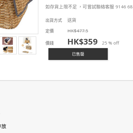
如存貨上限不足 ，可嘗試聯絡客服 9146 68
送貨
出貨方式
HK$
477.5
定價
HK$
359
25 % off
價錢
已售罄
入
存放