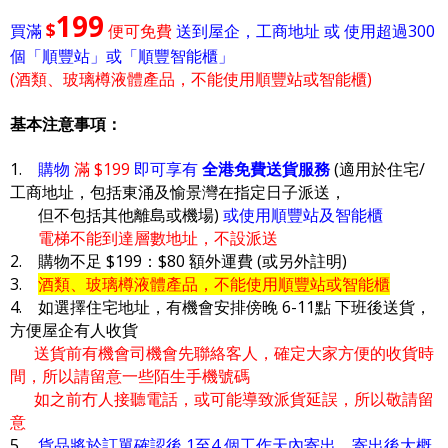
199
$
買滿
便可免費
送到屋企，工商地址 或 使用超過300
個「順豐站」或「順豐智能櫃」
(酒類、玻璃樽液體產品，不能使用順豐站或智能櫃)
基本注意事項：
1.
購物
滿 $199
即可享有
全港免費送貨服務
(適用於住宅/
工商地址，包括東涌及愉景灣在指定日子派送，
但不包括其他離島或機場)
或使用順豐站及智能櫃
電梯不能到達層數地址，不設派送
2. 購物不足 $199：$80 額外運費 (或另外註明)
3.
酒類、玻璃樽液體產品，不能使用順豐站或智能櫃
4. 如選擇住宅地址，有機會安排傍晚 6-11點 下班後送貨，
方便屋企有人收貨
送貨前有機會司機會先聯絡客人，確定大家方便的收貨時
間，所以請留意一些陌生手機號碼
如之前冇人接聽電話，或可能導致派貨延誤，所以敬請留
意
5.
貨品將於訂單確認後 1至4 個工作天內寄出，寄出後大概