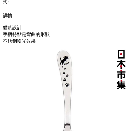
式 :
詳情
貓爪設計
手柄特點是彎曲的形狀
不銹鋼啞光效果