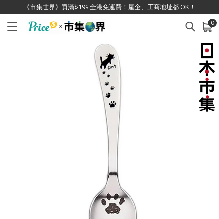
《市集世界》買滿$199 全港免運費！屋企、工商地址都 OK！
0
已加入購物車
查看