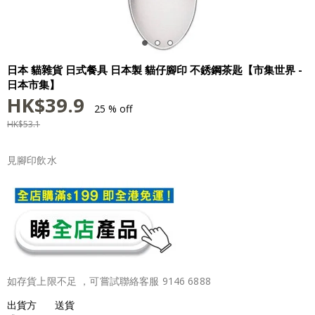
日本 貓雜貨 日式餐具 日本製 貓仔腳印 不銹鋼茶匙【市集世界 -
日本市集】
HK$
39.9
25 % off
HK$
53.1
見腳印飲水
如存貨上限不足 ，可嘗試聯絡客服 9146 6888
出貨方
送貨