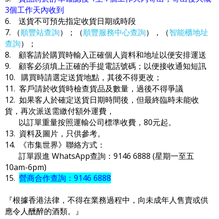
3個工作天內收到
6. 送貨不可預先指定收貨日期或時段
7. （
順豐站查詢
）；（
順豐服務中心查詢
），（
智能櫃地址
查詢
）；
8. 顧客請於購買時輸入正確個人資料和地址以便安排運送
9. 顧客必須填上正確的手提電話號碼；以便接收通知短訊
10. 購買時請選定送貨地點，其後不得更改；
11. 客戶請於收貨時檢查貨品及數量，過後不得爭議
12. 如果客人於確定送貨日期時間後，但最終臨時未能收
貨，再次派送需繳付額外運費，
以訂單重量按照運輸公司標準收費，80元起。
13. 資料及圖片，只供參考。
14. 《市集世界》聯絡方式：
訂單跟進 WhatsApp查詢：9146 6888 (星期一至五
10am-6pm)
15.
營商合作查詢：9146 6888
『根據香港法律，不得在業務過程中，向未成年人售賣或供
應令人醺醉的酒類。』