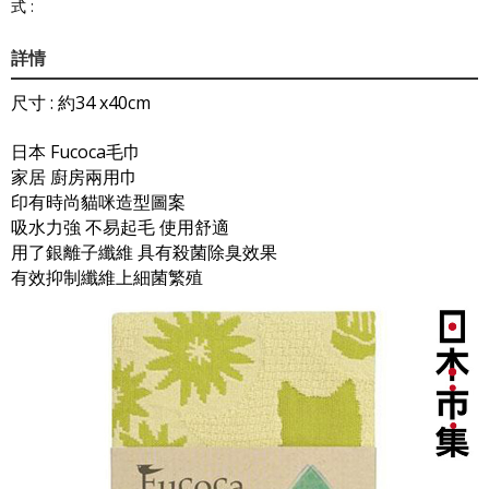
式 :
詳情
尺寸 : 約34 x40cm
日本 Fucoca毛巾
家居 廚房兩用巾
印有時尚貓咪造型圖案
吸水力強 不易起毛 使用舒適
用了銀離子纖維 具有殺菌除臭效果
有效抑制纖維上細菌繁殖