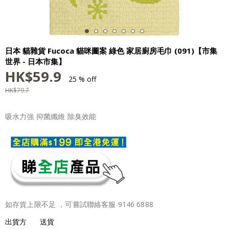
日本 貓雜貨 Fucoca 貓咪圖案 綠色 家居廚房毛巾 (091)【市集
世界 - 日本市集】
HK$
59.9
25 % off
HK$
79.7
吸水力強 抑菌纖維 除臭效能
如存貨上限不足 ，可嘗試聯絡客服 9146 6888
出貨方
送貨