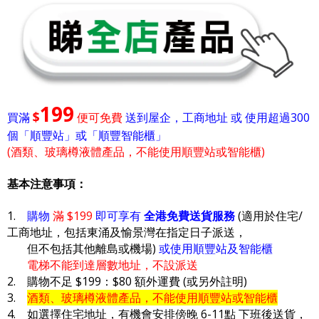
199
$
買滿
便可免費
送到屋企，工商地址 或 使用超過300
個「順豐站」或「順豐智能櫃」
(酒類、玻璃樽液體產品，不能使用順豐站或智能櫃)
基本注意事項：
1.
購物
滿 $199
即可享有
全港免費送貨服務
(適用於住宅/
工商地址，包括東涌及愉景灣在指定日子派送，
但不包括其他離島或機場)
或使用順豐站及智能櫃
電梯不能到達層數地址，不設派送
2. 購物不足 $199：$80 額外運費 (或另外註明)
3.
酒類、玻璃樽液體產品，不能使用順豐站或智能櫃
4. 如選擇住宅地址，有機會安排傍晚 6-11點 下班後送貨，