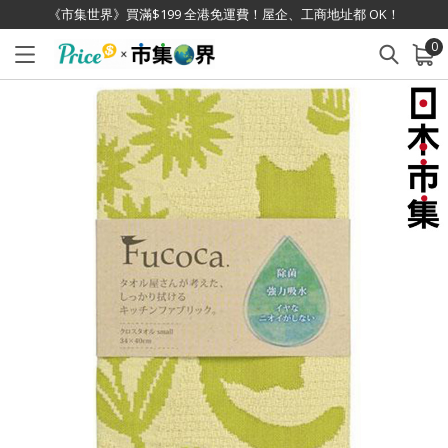
《市集世界》買滿$199 全港免運費！屋企、工商地址都 OK！
0
已加入購物車
查看