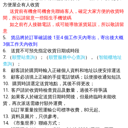
方便屋企有人收貨
送貨前有機會司機會先聯絡客人，確定大家方便的收貨時
間，所以請留意一些陌生手機號碼
如之前冇人接聽電話，或可能導致派貨延誤，所以敬請留
意
5.
貨品將於訂單確認後 1至4 個工作天內寄出，寄出後大概
3個工作天內收到
6. 送貨不可預先指定收貨日期或時段
7. （
順豐站查詢
）；（
順豐服務中心查詢
），（
智能櫃地址
查詢
）；
8. 顧客請於購買時輸入正確個人資料和地址以便安排運送
9. 顧客必須填上正確的手提電話號碼；以便接收通知短訊
10. 購買時請選定送貨地點，其後不得更改；
11. 客戶請於收貨時檢查貨品及數量，過後不得爭議
12. 如果客人於確定送貨日期時間後，但最終臨時未能收
貨，再次派送需繳付額外運費，
以訂單重量按照運輸公司標準收費，80元起。
13. 資料及圖片，只供參考。
14. 《市集世界》聯絡方式：