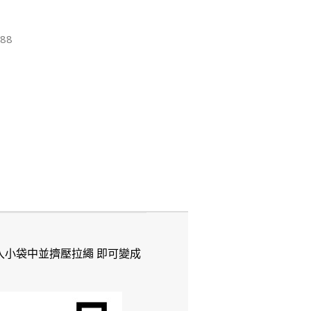
88
個袋子放入小袋中並擠壓拉繩 即可變成