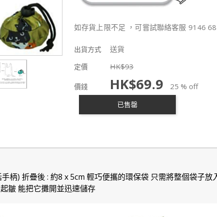
如存貨上限不足 ，可嘗試聯絡客服 9146 68
送貨
出貨方式
HK$
93
定價
HK$
69.9
25 % off
價錢
已售罄
m (不包括手柄) 折疊後 : 約8 x 5cm 輕巧便攜的環保袋 只需將整
易起皺 能把它攤開並迅速儲存