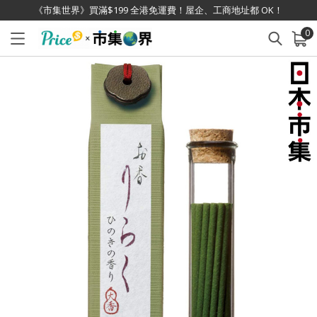
《市集世界》買滿$199 全港免運費！屋企、工商地址都 OK！
0
已加入購物車
查看