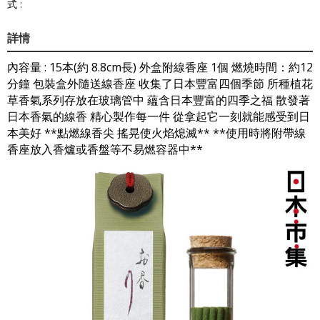
式 :
詳情
內容量 : 15本(約 8.8cm長) 外盒附線香座 1個 燃燒時間：約12
分鐘 包裝盒外隨送線香座 收集了日本豐富四個季節 所種植花
草香氣系列存放在玻璃管中 蘊含日本豐富的四季之福 散發著
日本香氣的線香 精心製作每一件 從拿起它一刻就能感受到日
本美好 **點燃線香尖 搖晃使火焰熄滅** **使用時將附帶線
香座放入香爐或香盤等不易燃容器中**