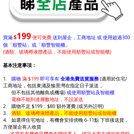
199
$
買滿
便可免費
送到屋企，工商地址 或 使用超過300
個「順豐站」或「順豐智能櫃」
(酒類、玻璃樽液體產品，不能使用順豐站或智能櫃)
基本注意事項：
1.
購物
滿 $199
即可享有
全港免費送貨服務
(適用於住宅/
工商地址，包括東涌及愉景灣在指定日子派送，
但不包括其他離島或機場)
或使用順豐站及智能櫃
電梯不能到達層數地址，不設派送
2. 購物不足 $199：$80 額外運費 (或另外註明)
3.
酒類、玻璃樽液體產品，不能使用順豐站或智能櫃
4. 如選擇住宅地址，有機會安排傍晚 6-11點 下班後送貨，
方便屋企有人收貨
送貨前有機會司機會先聯絡客人，確定大家方便的收貨時