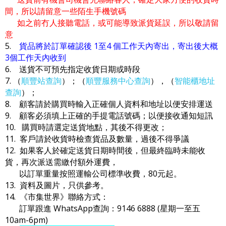
間，所以請留意一些陌生手機號碼
如之前冇人接聽電話，或可能導致派貨延誤，所以敬請留
意
5.
貨品將於訂單確認後 1至4 個工作天內寄出，寄出後大概
3個工作天內收到
6. 送貨不可預先指定收貨日期或時段
7. （
順豐站查詢
）；（
順豐服務中心查詢
），（
智能櫃地址
查詢
）；
8. 顧客請於購買時輸入正確個人資料和地址以便安排運送
9. 顧客必須填上正確的手提電話號碼；以便接收通知短訊
10. 購買時請選定送貨地點，其後不得更改；
11. 客戶請於收貨時檢查貨品及數量，過後不得爭議
12. 如果客人於確定送貨日期時間後，但最終臨時未能收
貨，再次派送需繳付額外運費，
以訂單重量按照運輸公司標準收費，80元起。
13. 資料及圖片，只供參考。
14. 《市集世界》聯絡方式：
訂單跟進 WhatsApp查詢：9146 6888 (星期一至五
10am-6pm)