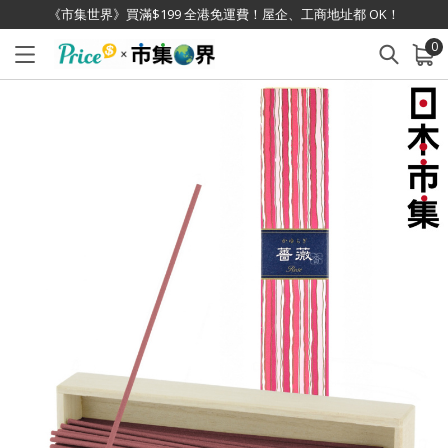
《市集世界》買滿$199 全港免運費！屋企、工商地址都 OK！
0
已加入購物車
查看