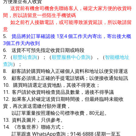
方便屋企有人收貨
送貨前有機會司機會先聯絡客人，確定大家方便的收貨時
間，所以請留意一些陌生手機號碼
如之前冇人接聽電話，或可能導致派貨延誤，所以敬請留
意
5.
貨品將於訂單確認後 1至4 個工作天內寄出，寄出後大概
3個工作天內收到
6. 送貨不可預先指定收貨日期或時段
7. （
順豐站查詢
）；（
順豐服務中心查詢
），（
智能櫃地址
查詢
）；
8. 顧客請於購買時輸入正確個人資料和地址以便安排運送
9. 顧客必須填上正確的手提電話號碼；以便接收通知短訊
10. 購買時請選定送貨地點，其後不得更改；
11. 客戶請於收貨時檢查貨品及數量，過後不得爭議
12. 如果客人於確定送貨日期時間後，但最終臨時未能收
貨，再次派送需繳付額外運費，
以訂單重量按照運輸公司標準收費，80元起。
13. 資料及圖片，只供參考。
14. 《市集世界》聯絡方式：
訂單跟進 WhatsApp查詢：9146 6888 (星期一至五