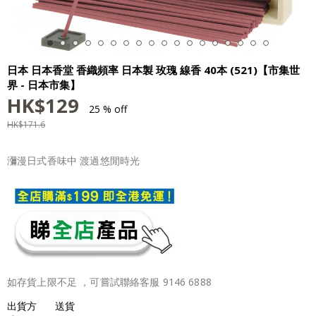
日本 日本香堂 香織頻率 日本製 玫瑰 線香 40本 (521)【市集世
界 - 日本市集】
HK$
129
25 % off
HK$
171.6
瀰漫日式香味中 渡過悠閒時光
如存貨上限不足 ，可嘗試聯絡客服 9146 6888
出貨方
送貨