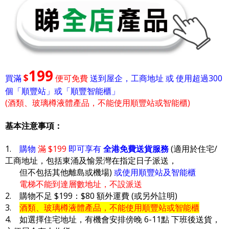
199
$
買滿
便可免費
送到屋企，工商地址 或 使用超過300
個「順豐站」或「順豐智能櫃」
(酒類、玻璃樽液體產品，不能使用順豐站或智能櫃)
基本注意事項：
1.
購物
滿 $199
即可享有
全港免費送貨服務
(適用於住宅/
工商地址，包括東涌及愉景灣在指定日子派送，
但不包括其他離島或機場)
或使用順豐站及智能櫃
電梯不能到達層數地址，不設派送
2. 購物不足 $199：$80 額外運費 (或另外註明)
3.
酒類、玻璃樽液體產品，不能使用順豐站或智能櫃
4. 如選擇住宅地址，有機會安排傍晚 6-11點 下班後送貨，