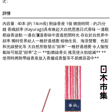
式 :
詳情
內容量 : 40本 (約 14cm長) 附線香座 1個 燃燒時間：約25分
鐘 香織頻率 (Kayuragi)具有喚起大自然恩惠日式香味 一邊觀
察線香波動 一邊在瀰漫香味中渡過悠閒時光 存在於自然界中
頻率 獨特世界給人一種舒適感覺 植物生長、海浪聲響、色彩
和光線變化等 大自然所散發出"頻率" 一種舒適感覺 令人愉悅
氣味可能是“頻率”之一 **點燃線香尖 搖晃使火焰熄滅** **
使用時將附帶線香座放入香爐或香盤等不易燃容器中**