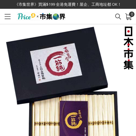
《市集世界》買滿$199 全港免運費！屋企、工商地址都 OK！
0
已加入購物車
查看