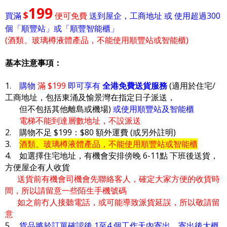
199
$
買滿
便可免費
送到屋企，工商地址 或 使用超過300
個「順豐站」或「順豐智能櫃」
(酒類、玻璃樽液體產品，不能使用順豐站或智能櫃)
基本注意事項：
1.
購物
滿 $199
即可享有
全港免費送貨服務
(適用於住宅/
工商地址，包括東涌及愉景灣在指定日子派送，
但不包括其他離島或機場)
或使用順豐站及智能櫃
電梯不能到達層數地址，不設派送
2. 購物不足 $199：$80 額外運費 (或另外註明)
3.
酒類、玻璃樽液體產品，不能使用順豐站或智能櫃
4. 如選擇住宅地址，有機會安排傍晚 6-11點 下班後送貨，
方便屋企有人收貨
送貨前有機會司機會先聯絡客人，確定大家方便的收貨時
間，所以請留意一些陌生手機號碼
如之前冇人接聽電話，或可能導致派貨延誤，所以敬請留
意
5.
貨品將於訂單確認後 1至4 個工作天內寄出，寄出後大概