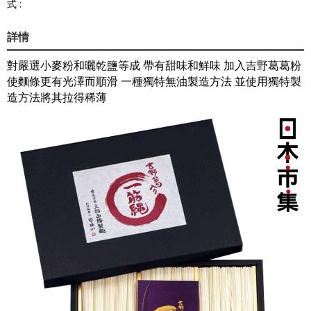
式 :
詳情
對嚴選小麥粉和曬乾鹽等成 帶有甜味和鮮味 加入吉野葛葛粉
使麵條更有光澤而順滑 一種獨特無油製造方法 並使用獨特製
造方法將其拉得稀薄