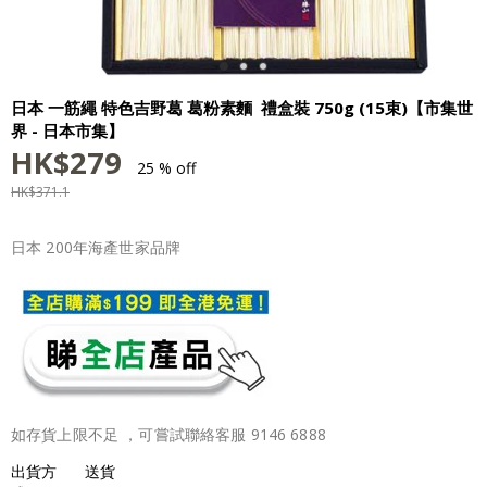
日本 一筋繩 特色吉野葛 葛粉素麵 禮盒裝 750g (15束)【市集世
界 - 日本市集】
HK$
279
25 % off
HK$
371.1
日本 200年海產世家品牌
如存貨上限不足 ，可嘗試聯絡客服 9146 6888
出貨方
送貨