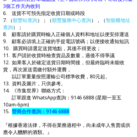
3個工作天內收到
6. 送貨不可預先指定收貨日期或時段
7. （
順豐站查詢
）；（
順豐服務中心查詢
），（
智能櫃地址
查詢
）；
8. 顧客請於購買時輸入正確個人資料和地址以便安排運送
9. 顧客必須填上正確的手提電話號碼；以便接收通知短訊
10. 購買時請選定送貨地點，其後不得更改；
11. 客戶請於收貨時檢查貨品及數量，過後不得爭議
12. 如果客人於確定送貨日期時間後，但最終臨時未能收
貨，再次派送需繳付額外運費，
以訂單重量按照運輸公司標準收費，80元起。
13. 資料及圖片，只供參考。
14. 《市集世界》聯絡方式：
訂單跟進 WhatsApp查詢：9146 6888 (星期一至五
10am-6pm)
15.
營商合作查詢：9146 6888
『根據香港法律，不得在業務過程中，向未成年人售賣或供
應令人醺醉的酒類。』