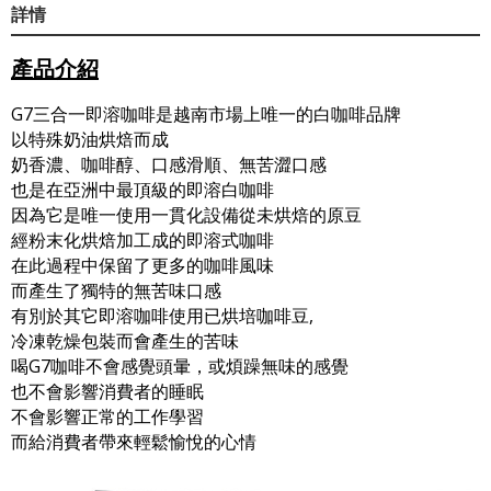
詳情
產品介紹
G7三合一即溶咖啡是越南市場上唯一的白咖啡品牌
以特殊奶油烘焙而成
奶香濃、咖啡醇、口感滑順、無苦澀口感
也是在亞洲中最頂級的即溶白咖啡
因為它是唯一使用一貫化設備從未烘焙的原豆
經粉末化烘焙加工成的即溶式咖啡
在此過程中保留了更多的咖啡風味
而產生了獨特的無苦味口感
有別於其它即溶咖啡使用已烘培咖啡豆,
冷凍乾燥包裝而會產生的苦味
喝G7咖啡不會感覺頭暈，或煩躁無味的感覺
也不會影響消費者的睡眠
不會影響正常的工作學習
而給消費者帶來輕鬆愉悅的心情