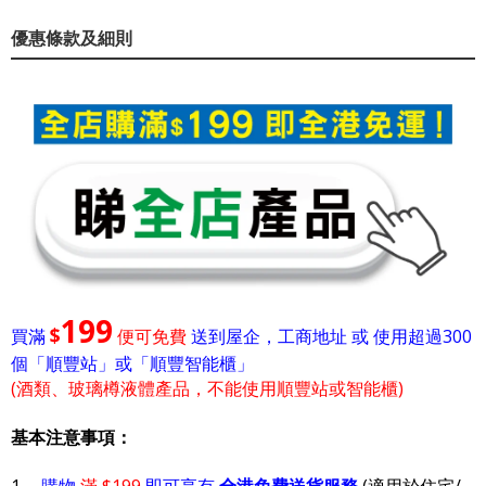
優惠條款及細則
199
$
買滿
便可免費
送到屋企，工商地址 或 使用超過300
個「順豐站」或「順豐智能櫃」
(酒類、玻璃樽液體產品，不能使用順豐站或智能櫃)
基本注意事項：
1.
購物
滿 $199
即可享有
全港免費送貨服務
(適用於住宅/