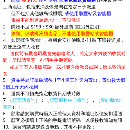
工商地址，包括東涌及愉景灣在指定日子派送，
但不包括其他離島或機場)
或使用順豐站及智能櫃
電梯不能到達層數地址，不設派送
2. 購物不足 $199：$80 額外運費 (或另外註明)
3.
酒類、玻璃樽液體產品，不能使用順豐站或智能櫃
4. 如選擇住宅地址，有機會安排傍晚 6-11點 下班後送貨，
方便屋企有人收貨
送貨前有機會司機會先聯絡客人，確定大家方便的收貨時
間，所以請留意一些陌生手機號碼
如之前冇人接聽電話，或可能導致派貨延誤，所以敬請留
意
5.
貨品將於訂單確認後 1至4 個工作天內寄出，寄出後大概
3個工作天內收到
6. 送貨不可預先指定收貨日期或時段
7. （
順豐站查詢
）；（
順豐服務中心查詢
），（
智能櫃地址
查詢
）；
8. 顧客請於購買時輸入正確個人資料和地址以便安排運送
9. 顧客必須填上正確的手提電話號碼；以便接收通知短訊
10. 購買時請選定送貨地點，其後不得更改；