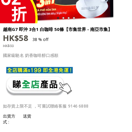
越南G7 即沖 3合1 白咖啡 50條【市集世界 - 南亞市集】
HK$
58
38 % off
HK$
93
國家級馳名 奶香咖啡醇口感順
如存貨上限不足 ，可嘗試聯絡客服 9146 6888
出貨方
送貨
式 :