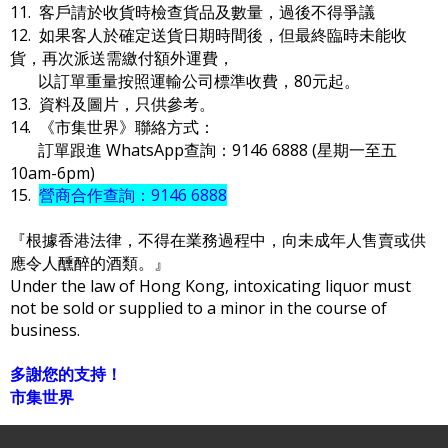
11. 客戶請於收貨時檢查貨品及數量，過後不得爭議
12. 如果客人於確定送貨日期時間後，但最終臨時未能收
貨，再次派送需繳付額外運費，
以訂單重量按照運輸公司標準收費，80元起。
13. 資料及圖片，只供參考。
14. 《市集世界》聯絡方式：
訂單跟進 WhatsApp查詢：9146 6888 (星期一至五
10am-6pm)
15.
營商合作查詢：9146 6888
『根據香港法律，不得在業務過程中，向未成年人售賣或供
應令人醺醉的酒類。』
Under the law of Hong Kong, intoxicating liquor must
not be sold or supplied to a minor in the course of
business.
多謝您的支持！
市集世界