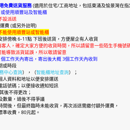
港免費送貨服務
(適用於住宅/工商地址，包括東涌及愉景灣在指
)
或使用順豐站及智能櫃
不設派送
外運費 (或另外註明)
不能使用順豐站或智能櫃
安排傍晚 6-11點 下班後送貨，方便屋企有人收貨
絡客人，確定大家方便的收貨時間，所以請留意一些陌生手機號
能導致派貨延誤，所以敬請留意
4 個工作天內寄出，寄出後大概 3個工作天內收到
期或時段
務中心查詢
），（
智能櫃地址查詢
）；
確個人資料和地址以便安排運送
提電話號碼；以便接收通知短訊
，其後不得更改；
品及數量，過後不得爭議
日期時間後，但最終臨時未能收貨，再次派送需繳付額外運費，
準收費，80元起。