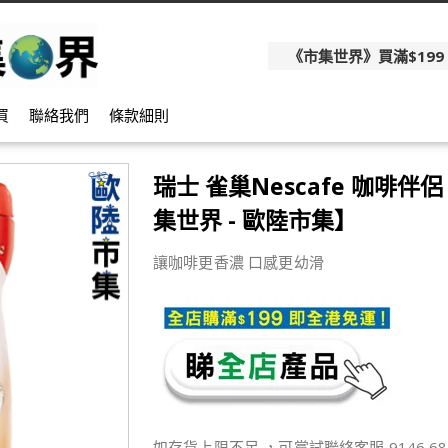
《市集世界》買滿$199
買
聯絡我們
條款細則
瑞士 雀巢Nescafe 咖啡伴侶
集世界 - 歐陸市集】
讓咖啡更香濃 口感更幼滑
如存貨上限不足 ，可嘗試聯絡客服 9146 68