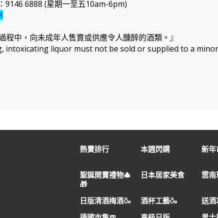
46 6888 (星期一至五10am-6pm)
8
過程中，向未成年人售賣或供應令人醺醉的酒類。』
intoxicating liquor must not be sold or supplied to a minor
熱賣排行
本週閃購
新年市
聖誕開賣禮物🎄
日本居家美食
雲南
🎁
日版清酒梅酒🍶
酒杯工藝🍶
送酒
德國市集🍺
高級日版
男士