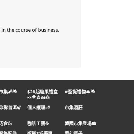
 in the course of business.
集🧨🎁
$28起糖果禮盒
#聖誕禮物🎄🎁
🍬🍭🍪🍰🍮
珍稀普洱🍃
個人護理🛁
市集酒莊
巧食🍶
咖啡工藝☕
韓國巿集登場🎎
服飾配件
近期3折優惠
夢幻菓子