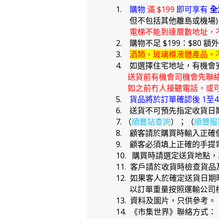
1.
購物
滿 $199
即可享有
全
但不包括其他離島或機場
電梯不能到達層數地址，
2. 購物不足 $199：$80 額
3.
酒類、玻璃樽液體產品，
4. 如選擇住宅地址，有機會
送貨前有機會司機會先聯
如之前冇人接聽電話，或可
5.
貨品將於訂單確認後 1至
6. 送貨不可預先指定收貨日
7. （
順豐站查詢
）；（
順豐服
8. 顧客請於購買時輸入正
9. 顧客必須填上正確的手
10. 購買時請選定送貨地點
11. 客戶請於收貨時檢查貨
12. 如果客人於確定送貨
以訂單重量按照運輸公司標
13. 資料及圖片，只供參考。
14. 《市集世界》聯絡方式：