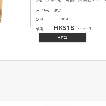
送貨
出貨方式
HK$
38.4
定價
HK$
18
53 % off
價錢
已售罄