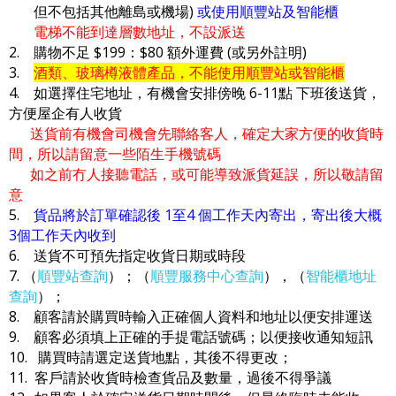
但不包括其他離島或機場)
或使用順豐站及智能櫃
電梯不能到達層數地址，不設派送
2. 購物不足 $199：$80 額外運費 (或另外註明)
3.
酒類、玻璃樽液體產品，不能使用順豐站或智能櫃
4. 如選擇住宅地址，有機會安排傍晚 6-11點 下班後送貨，
方便屋企有人收貨
送貨前有機會司機會先聯絡客人，確定大家方便的收貨時
間，所以請留意一些陌生手機號碼
如之前冇人接聽電話，或可能導致派貨延誤，所以敬請留
意
5.
貨品將於訂單確認後 1至4 個工作天內寄出，寄出後大概
3個工作天內收到
6. 送貨不可預先指定收貨日期或時段
7. （
順豐站查詢
）；（
順豐服務中心查詢
），（
智能櫃地址
查詢
）；
8. 顧客請於購買時輸入正確個人資料和地址以便安排運送
9. 顧客必須填上正確的手提電話號碼；以便接收通知短訊
10. 購買時請選定送貨地點，其後不得更改；
11. 客戶請於收貨時檢查貨品及數量，過後不得爭議