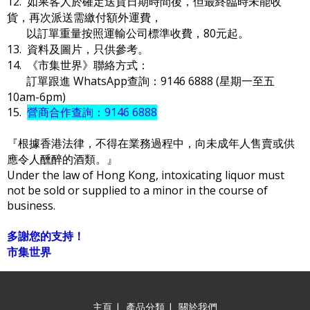
12. 如果客人於確定送貨日期時間後，但最終臨時未能收
貨，再次派送需繳付額外運費，
以訂單重量按照運輸公司標準收費，80元起。
13. 資料及圖片，只供參考。
14. 《市集世界》聯絡方式：
訂單跟進 WhatsApp查詢：9146 6888 (星期一至五
10am-6pm)
15.
營商合作查詢：9146 6888
『根據香港法律，不得在業務過程中，向未成年人售賣或供
應令人醺醉的酒類。』
Under the law of Hong Kong, intoxicating liquor must
not be sold or supplied to a minor in the course of
business.
多謝您的支持！
市集世界
主頁
|
產品分類
|
關於我們