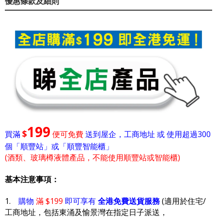
優惠條款及細則
199
$
買滿
便可免費
送到屋企，工商地址 或 使用超過300
個「順豐站」或「順豐智能櫃」
(酒類、玻璃樽液體產品，不能使用順豐站或智能櫃)
基本注意事項：
1.
購物
滿 $199
即可享有
全港免費送貨服務
(適用於住宅/
工商地址，包括東涌及愉景灣在指定日子派送，