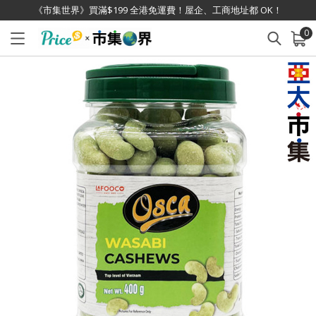
《市集世界》買滿$199 全港免運費！屋企、工商地址都 OK！
0
已加入購物車
查看