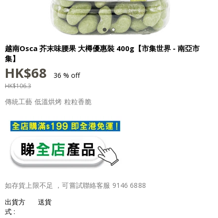
越南Osca 芥末味腰果 大樽優惠裝 400g【市集世界 - 南亞市
集】
HK$
68
36 % off
HK$
106.3
傳統工藝 低溫烘烤 粒粒香脆
如存貨上限不足 ，可嘗試聯絡客服 9146 6888
出貨方
送貨
式 :