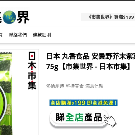
《市集世界》買滿$199
買
聯絡我們
條款細則
日本 丸香食品 安曇野芥末紫
75g【市集世界 - 日本市集】
熱情創造 堅持質素 滿意信賴