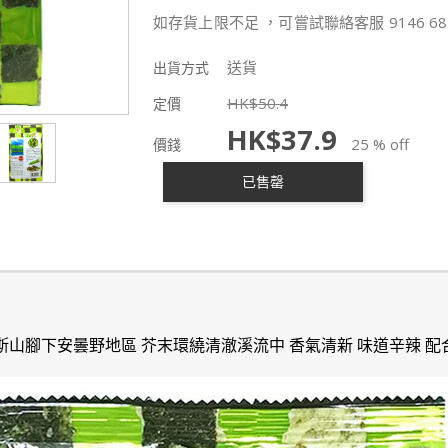
如存貨上限不足 ，可嘗試聯絡客服 9146 68
送貨
出貨方式
HK$
50.4
定價
HK$
37.9
25 % off
價錢
已售罄
斯山腳下安曇野地區 芥末環繞清澈溪流中 香氣清新 味道辛辣 