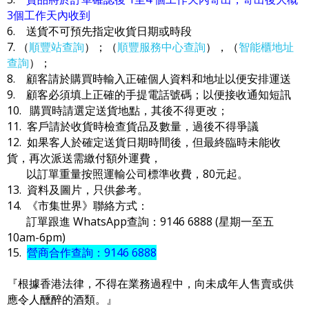
3個工作天內收到
6. 送貨不可預先指定收貨日期或時段
7. （
順豐站查詢
）；（
順豐服務中心查詢
），（
智能櫃地址
查詢
）；
8. 顧客請於購買時輸入正確個人資料和地址以便安排運送
9. 顧客必須填上正確的手提電話號碼；以便接收通知短訊
10. 購買時請選定送貨地點，其後不得更改；
11. 客戶請於收貨時檢查貨品及數量，過後不得爭議
12. 如果客人於確定送貨日期時間後，但最終臨時未能收
貨，再次派送需繳付額外運費，
以訂單重量按照運輸公司標準收費，80元起。
13. 資料及圖片，只供參考。
14. 《市集世界》聯絡方式：
訂單跟進 WhatsApp查詢：9146 6888 (星期一至五
10am-6pm)
15.
營商合作查詢：9146 6888
『根據香港法律，不得在業務過程中，向未成年人售賣或供
應令人醺醉的酒類。』