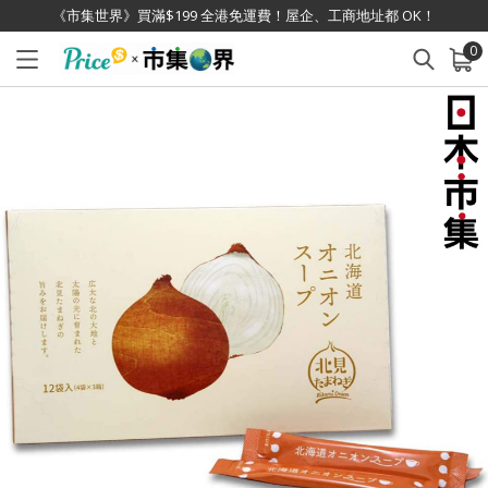
《市集世界》買滿$199 全港免運費！屋企、工商地址都 OK！
0
已加入購物車
查看