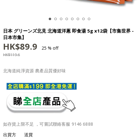
日本 グリーンズ北見 北海道洋蔥 即食湯 5g x12袋【市集世界 -
日本市集】
HK$
89.9
25 % off
HK$
119.6
北海道純淨資源 農產品質優好味
如存貨上限不足 ，可嘗試聯絡客服 9146 6888
出貨方
送貨