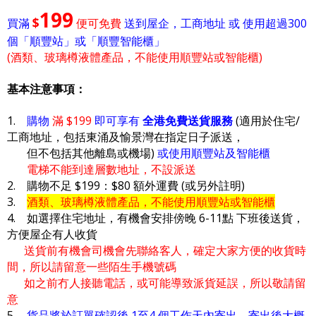
199
$
買滿
便可免費
送到屋企，工商地址 或 使用超過300
個「順豐站」或「順豐智能櫃」
(酒類、玻璃樽液體產品，不能使用順豐站或智能櫃)
基本注意事項：
1.
購物
滿 $199
即可享有
全港免費送貨服務
(適用於住宅/
工商地址，包括東涌及愉景灣在指定日子派送，
但不包括其他離島或機場)
或使用順豐站及智能櫃
電梯不能到達層數地址，不設派送
2. 購物不足 $199：$80 額外運費 (或另外註明)
3.
酒類、玻璃樽液體產品，不能使用順豐站或智能櫃
4. 如選擇住宅地址，有機會安排傍晚 6-11點 下班後送貨，
方便屋企有人收貨
送貨前有機會司機會先聯絡客人，確定大家方便的收貨時
間，所以請留意一些陌生手機號碼
如之前冇人接聽電話，或可能導致派貨延誤，所以敬請留
意
5.
貨品將於訂單確認後 1至4 個工作天內寄出，寄出後大概