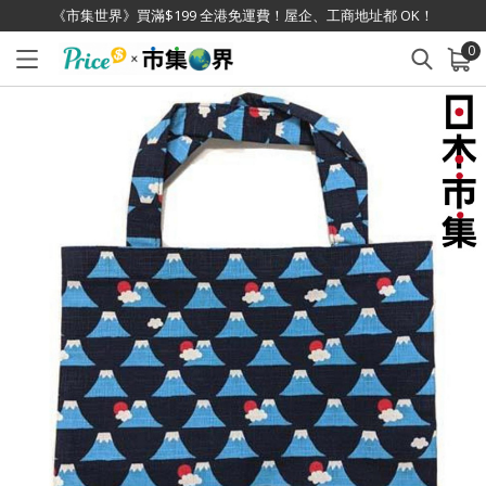
《市集世界》買滿$199 全港免運費！屋企、工商地址都 OK！
0
已加入購物車
查看