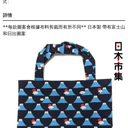
式 :
詳情
**每款圖案會根據布料剪裁而有所不同** 日本製 帶有富士山
和日出圖案