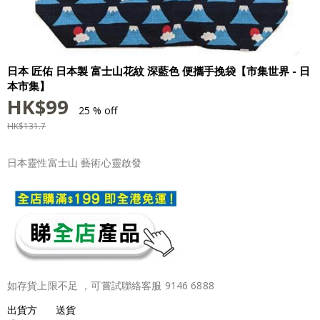
日本 匠佑 日本製 富士山花紋 深藍色 便攜手挽袋【市集世界 - 日
本市集】
HK$
99
25 % off
HK$
131.7
日本靈性富士山 藝術心靈啟發
如存貨上限不足 ，可嘗試聯絡客服 9146 6888
出貨方
送貨