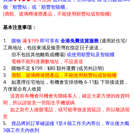
個「順豐站」或「順豐智能櫃」
(酒類、玻璃樽液體產品，不能使用順豐站或智能櫃)
基本注意事項：
1.
購物
滿 $199
即可享有
全港免費送貨服務
(適用於住宅/
工商地址，包括東涌及愉景灣在指定日子派送，
但不包括其他離島或機場)
或使用順豐站及智能櫃
電梯不能到達層數地址，不設派送
2. 購物不足 $199：$80 額外運費 (或另外註明)
3.
酒類、玻璃樽液體產品，不能使用順豐站或智能櫃
4. 如選擇住宅地址，有機會安排傍晚 6-11點 下班後送貨，
方便屋企有人收貨
送貨前有機會司機會先聯絡客人，確定大家方便的收貨時
間，所以請留意一些陌生手機號碼
如之前冇人接聽電話，或可能導致派貨延誤，所以敬請留
意
5.
貨品將於訂單確認後 1至4 個工作天內寄出，寄出後大概
3個工作天內收到