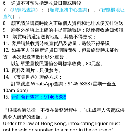
6. 送貨不可預先指定收貨日期或時段
7. （
順豐站查詢
）；（
順豐服務中心查詢
），（
智能櫃地址
查詢
）；
8. 顧客請於購買時輸入正確個人資料和地址以便安排運送
9. 顧客必須填上正確的手提電話號碼；以便接收通知短訊
10. 購買時請選定送貨地點，其後不得更改；
11. 客戶請於收貨時檢查貨品及數量，過後不得爭議
12. 如果客人於確定送貨日期時間後，但最終臨時未能收
貨，再次派送需繳付額外運費，
以訂單重量按照運輸公司標準收費，80元起。
13. 資料及圖片，只供參考。
14. 《市集世界》聯絡方式：
訂單跟進 WhatsApp查詢：9146 6888 (星期一至五
10am-6pm)
15.
營商合作查詢：9146 6888
『根據香港法律，不得在業務過程中，向未成年人售賣或供
應令人醺醉的酒類。』
Under the law of Hong Kong, intoxicating liquor must
not be sold or supplied to a minor in the course of