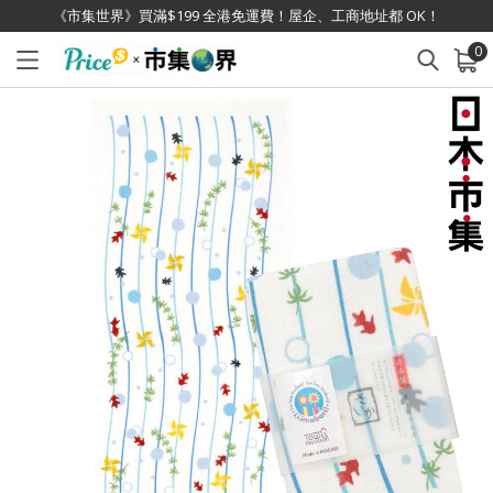
《市集世界》買滿$199 全港免運費！屋企、工商地址都 OK！
0
已加入購物車
查看