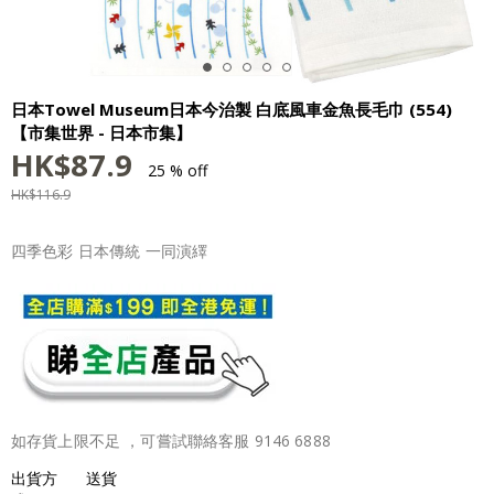
日本Towel Museum日本今治製 白底風車金魚長毛巾 (554)
【市集世界 - 日本市集】
HK$
87.9
25 % off
HK$
116.9
四季色彩 日本傳統 一同演繹
如存貨上限不足 ，可嘗試聯絡客服 9146 6888
出貨方
送貨