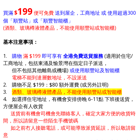
199
$
買滿
便可免費
送到屋企，工商地址 或 使用超過300
個「順豐站」或「順豐智能櫃」
(酒類、玻璃樽液體產品，不能使用順豐站或智能櫃)
基本注意事項：
1.
購物
滿 $199
即可享有
全港免費送貨服務
(適用於住宅/
工商地址，包括東涌及愉景灣在指定日子派送，
但不包括其他離島或機場)
或使用順豐站及智能櫃
電梯不能到達層數地址，不設派送
2. 購物不足 $199：$80 額外運費 (或另外註明)
3.
酒類、玻璃樽液體產品，不能使用順豐站或智能櫃
4. 如選擇住宅地址，有機會安排傍晚 6-11點 下班後送貨，
方便屋企有人收貨
送貨前有機會司機會先聯絡客人，確定大家方便的收貨時
間，所以請留意一些陌生手機號碼
如之前冇人接聽電話，或可能導致派貨延誤，所以敬請留
意