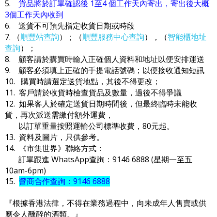
5.
貨品將於訂單確認後 1至4 個工作天內寄出，寄出後大概
3個工作天內收到
6. 送貨不可預先指定收貨日期或時段
7. （
順豐站查詢
）；（
順豐服務中心查詢
），（
智能櫃地址
查詢
）；
8. 顧客請於購買時輸入正確個人資料和地址以便安排運送
9. 顧客必須填上正確的手提電話號碼；以便接收通知短訊
10. 購買時請選定送貨地點，其後不得更改；
11. 客戶請於收貨時檢查貨品及數量，過後不得爭議
12. 如果客人於確定送貨日期時間後，但最終臨時未能收
貨，再次派送需繳付額外運費，
以訂單重量按照運輸公司標準收費，80元起。
13. 資料及圖片，只供參考。
14. 《市集世界》聯絡方式：
訂單跟進 WhatsApp查詢：9146 6888 (星期一至五
10am-6pm)
15.
營商合作查詢：9146 6888
『根據香港法律，不得在業務過程中，向未成年人售賣或供
應令人醺醉的酒類。』