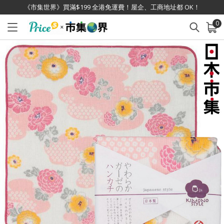
《市集世界》買滿$199 全港免運費！屋企、工商地址都 OK！
0
已加入購物車
查看