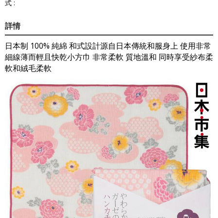
式 :
詳情
日本制 100% 純綿 和式設計源自日本傳統和服身上 使用非常
細線薄而輕且快乾小方巾 非常柔軟 質地溫和 同時享受紗布柔
軟和絨毛柔軟