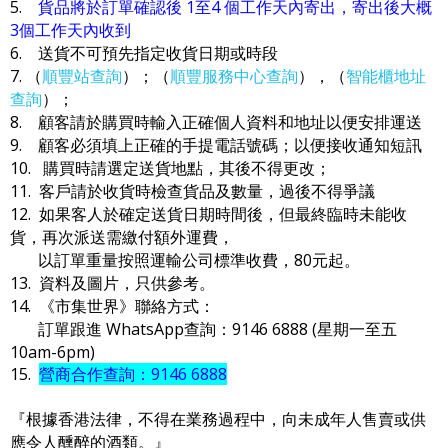
5.
貨品將於訂單確認後 1至4 個工作天內寄出，寄出後大概
3個工作天內收到
6. 送貨不可預先指定收貨日期或時段
7. （
順豐站查詢
）；（
順豐服務中心查詢
），（
智能櫃地址
查詢
）；
8. 顧客請於購買時輸入正確個人資料和地址以便安排運送
9. 顧客必須填上正確的手提電話號碼；以便接收通知短訊
10. 購買時請選定送貨地點，其後不得更改；
11. 客戶請於收貨時檢查貨品及數量，過後不得爭議
12. 如果客人於確定送貨日期時間後，但最終臨時未能收
貨，再次派送需繳付額外運費，
以訂單重量按照運輸公司標準收費，80元起。
13. 資料及圖片，只供參考。
14. 《市集世界》聯絡方式：
訂單跟進 WhatsApp查詢：9146 6888 (星期一至五
10am-6pm)
15.
營商合作查詢：9146 6888
『根據香港法律，不得在業務過程中，向未成年人售賣或供
應令人醺醉的酒類。』