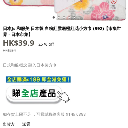
日本Js 和服美 日本製 白粉紅雲底橙紅花小方巾 (992)【市集世
界 - 日本市集】
HK$
39.9
25 % off
HK$
53.1
日式和服概念 融入日本製方巾
如存貨上限不足 ，可嘗試聯絡客服 9146 6888
出貨方
送貨