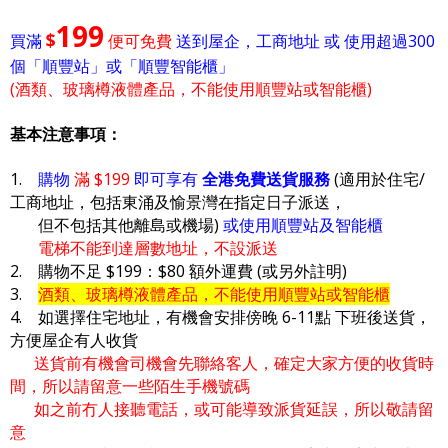
199
$
買滿
便可免費
送到屋企，工商地址 或 使用超過300
個「順豐站」或「順豐智能櫃」
(酒類、玻璃樽液體產品，不能使用順豐站或智能櫃)
基本注意事項：
1.
購物
滿 $199
即可享有
全港免費送貨服務
(適用於住宅/
工商地址，包括東涌及愉景灣在指定日子派送，
但不包括其他離島或機場)
或使用順豐站及智能櫃
電梯不能到達層數地址，不設派送
2. 購物不足 $199：$80 額外運費 (或另外註明)
3.
酒類、玻璃樽液體產品，不能使用順豐站或智能櫃
4. 如選擇住宅地址，有機會安排傍晚 6-11點 下班後送貨，
方便屋企有人收貨
送貨前有機會司機會先聯絡客人，確定大家方便的收貨時
間，所以請留意一些陌生手機號碼
如之前冇人接聽電話，或可能導致派貨延誤，所以敬請留
意