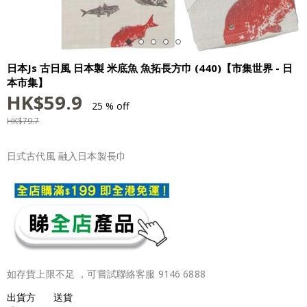
日本Js 古日風 日本製 米底魚 魚拓長方巾 (440)【市集世界 - 日
本市集】
HK$
59.9
25 % off
HK$
79.7
日式古代風 融入日本製長巾
如存貨上限不足 ，可嘗試聯絡客服 9146 6888
出貨方
送貨