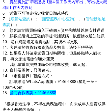
5.
貨品將於訂單確認後 1至4 個工作天內寄出，寄出後大概
3個工作天內收到
6. 送貨不可預先指定收貨日期或時段
7. （
順豐站查詢
）；（
順豐服務中心查詢
），（
智能櫃地址
查詢
）；
8. 顧客請於購買時輸入正確個人資料和地址以便安排運送
9. 顧客必須填上正確的手提電話號碼；以便接收通知短訊
10. 購買時請選定送貨地點，其後不得更改；
11. 客戶請於收貨時檢查貨品及數量，過後不得爭議
12. 如果客人於確定送貨日期時間後，但最終臨時未能收
貨，再次派送需繳付額外運費，
以訂單重量按照運輸公司標準收費，80元起。
13. 資料及圖片，只供參考。
14. 《市集世界》聯絡方式：
訂單跟進 WhatsApp查詢：9146 6888 (星期一至五
10am-6pm)
15.
營商合作查詢：9146 6888
『根據香港法律，不得在業務過程中，向未成年人售賣或供
應令人醺醉的酒類。』