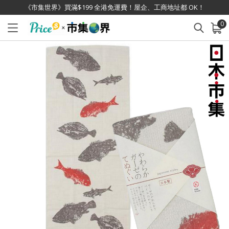
《市集世界》買滿$199 全港免運費！屋企、工商地址都 OK！
0
已加入購物車
查看