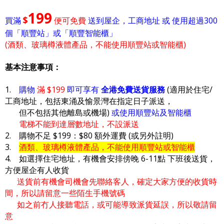
199
$
買滿
便可免費
送到屋企，工商地址 或 使用超過300
個「順豐站」或「順豐智能櫃」
(酒類、玻璃樽液體產品，不能使用順豐站或智能櫃)
基本注意事項：
1.
購物
滿 $199
即可享有
全港免費送貨服務
(適用於住宅/
工商地址，包括東涌及愉景灣在指定日子派送，
但不包括其他離島或機場)
或使用順豐站及智能櫃
電梯不能到達層數地址，不設派送
2. 購物不足 $199：$80 額外運費 (或另外註明)
3.
酒類、玻璃樽液體產品，不能使用順豐站或智能櫃
4. 如選擇住宅地址，有機會安排傍晚 6-11點 下班後送貨，
方便屋企有人收貨
送貨前有機會司機會先聯絡客人，確定大家方便的收貨時
間，所以請留意一些陌生手機號碼
如之前冇人接聽電話，或可能導致派貨延誤，所以敬請留
意