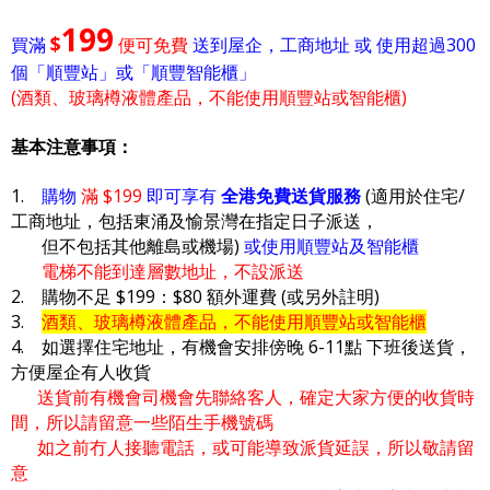
199
$
買滿
便可免費
送到屋企，工商地址 或 使用超過300
個「順豐站」或「順豐智能櫃」
(酒類、玻璃樽液體產品，不能使用順豐站或智能櫃)
基本注意事項：
1.
購物
滿 $199
即可享有
全港免費送貨服務
(適用於住宅/
工商地址，包括東涌及愉景灣在指定日子派送，
但不包括其他離島或機場)
或使用順豐站及智能櫃
電梯不能到達層數地址，不設派送
2. 購物不足 $199：$80 額外運費 (或另外註明)
3.
酒類、玻璃樽液體產品，不能使用順豐站或智能櫃
4. 如選擇住宅地址，有機會安排傍晚 6-11點 下班後送貨，
方便屋企有人收貨
送貨前有機會司機會先聯絡客人，確定大家方便的收貨時
間，所以請留意一些陌生手機號碼
如之前冇人接聽電話，或可能導致派貨延誤，所以敬請留
意