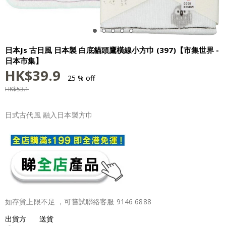
日本Js 古日風 日本製 白底貓頭鷹橫線小方巾 (397)【市集世界 -
日本市集】
HK$
39.9
25 % off
HK$
53.1
日式古代風 融入日本製方巾
如存貨上限不足 ，可嘗試聯絡客服 9146 6888
出貨方
送貨