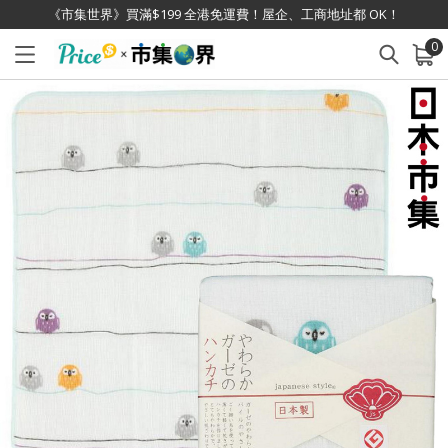
《市集世界》買滿$199 全港免運費！屋企、工商地址都 OK！
0
已加入購物車
查看