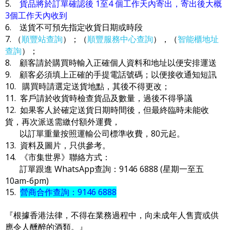
5.
貨品將於訂單確認後 1至4 個工作天內寄出，寄出後大概
3個工作天內收到
6. 送貨不可預先指定收貨日期或時段
7. （
順豐站查詢
）；（
順豐服務中心查詢
），（
智能櫃地址
查詢
）；
8. 顧客請於購買時輸入正確個人資料和地址以便安排運送
9. 顧客必須填上正確的手提電話號碼；以便接收通知短訊
10. 購買時請選定送貨地點，其後不得更改；
11. 客戶請於收貨時檢查貨品及數量，過後不得爭議
12. 如果客人於確定送貨日期時間後，但最終臨時未能收
貨，再次派送需繳付額外運費，
以訂單重量按照運輸公司標準收費，80元起。
13. 資料及圖片，只供參考。
14. 《市集世界》聯絡方式：
訂單跟進 WhatsApp查詢：9146 6888 (星期一至五
10am-6pm)
15.
營商合作查詢：9146 6888
『根據香港法律，不得在業務過程中，向未成年人售賣或供
應令人醺醉的酒類。』