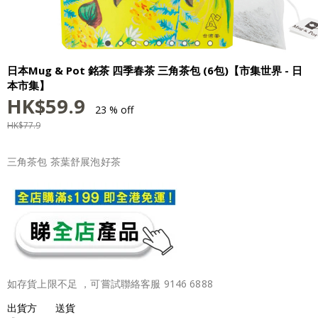
日本Mug & Pot 銘茶 四季春茶 三角茶包 (6包)【市集世界 - 日
本市集】
HK$
59.9
23 % off
HK$
77.9
三角茶包 茶葉舒展泡好茶
如存貨上限不足 ，可嘗試聯絡客服 9146 6888
出貨方
送貨