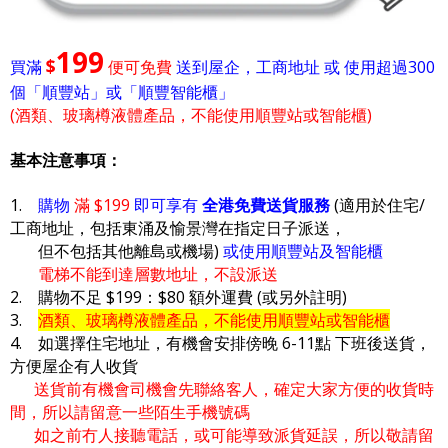
199
$
買滿
便可免費
送到屋企，工商地址 或 使用超過300
個「順豐站」或「順豐智能櫃」
(酒類、玻璃樽液體產品，不能使用順豐站或智能櫃)
基本注意事項：
1.
購物
滿 $199
即可享有
全港免費送貨服務
(適用於住宅/
工商地址，包括東涌及愉景灣在指定日子派送，
但不包括其他離島或機場)
或使用順豐站及智能櫃
電梯不能到達層數地址，不設派送
2. 購物不足 $199：$80 額外運費 (或另外註明)
3.
酒類、玻璃樽液體產品，不能使用順豐站或智能櫃
4. 如選擇住宅地址，有機會安排傍晚 6-11點 下班後送貨，
方便屋企有人收貨
送貨前有機會司機會先聯絡客人，確定大家方便的收貨時
間，所以請留意一些陌生手機號碼
如之前冇人接聽電話，或可能導致派貨延誤，所以敬請留