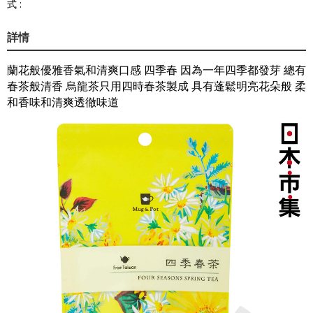
式 :
詳情
蘭花般優雅香氣和清爽口感 四季春 因為一年四季都發芽 總有
春茶般清香 烏龍茶只用四時春茶製成 具有蓬鬆明亮花朵般 柔
和香味和清爽透徹味道