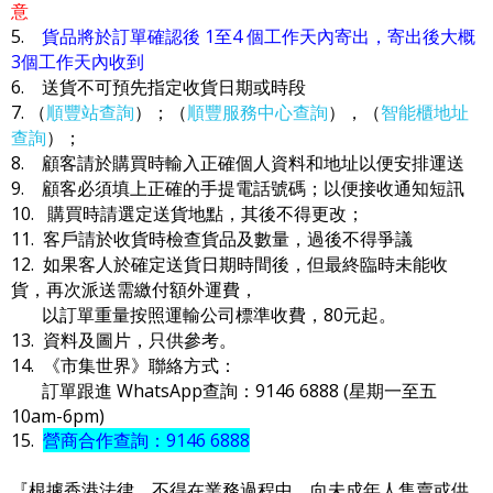
意
5.
貨品將於訂單確認後 1至4 個工作天內寄出，寄出後大概
3個工作天內收到
6. 送貨不可預先指定收貨日期或時段
7. （
順豐站查詢
）；（
順豐服務中心查詢
），（
智能櫃地址
查詢
）；
8. 顧客請於購買時輸入正確個人資料和地址以便安排運送
9. 顧客必須填上正確的手提電話號碼；以便接收通知短訊
10. 購買時請選定送貨地點，其後不得更改；
11. 客戶請於收貨時檢查貨品及數量，過後不得爭議
12. 如果客人於確定送貨日期時間後，但最終臨時未能收
貨，再次派送需繳付額外運費，
以訂單重量按照運輸公司標準收費，80元起。
13. 資料及圖片，只供參考。
14. 《市集世界》聯絡方式：
訂單跟進 WhatsApp查詢：9146 6888 (星期一至五
10am-6pm)
15.
營商合作查詢：9146 6888
『根據香港法律，不得在業務過程中，向未成年人售賣或供