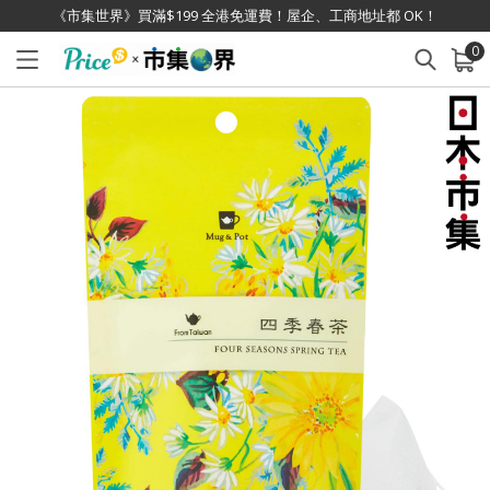
《市集世界》買滿$199 全港免運費！屋企、工商地址都 OK！
0
已加入購物車
查看