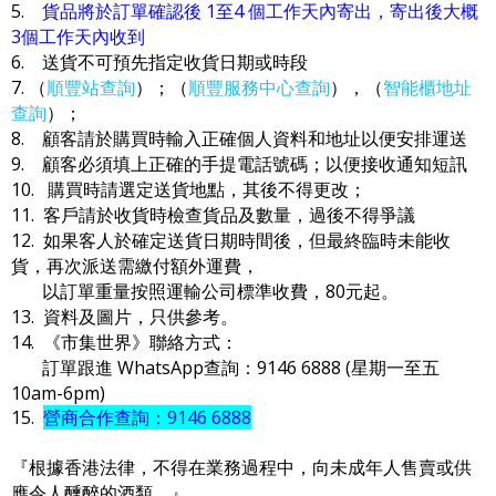
5.
貨品將於訂單確認後 1至4 個工作天內寄出，寄出後大概
3個工作天內收到
6. 送貨不可預先指定收貨日期或時段
7. （
順豐站查詢
）；（
順豐服務中心查詢
），（
智能櫃地址
查詢
）；
8. 顧客請於購買時輸入正確個人資料和地址以便安排運送
9. 顧客必須填上正確的手提電話號碼；以便接收通知短訊
10. 購買時請選定送貨地點，其後不得更改；
11. 客戶請於收貨時檢查貨品及數量，過後不得爭議
12. 如果客人於確定送貨日期時間後，但最終臨時未能收
貨，再次派送需繳付額外運費，
以訂單重量按照運輸公司標準收費，80元起。
13. 資料及圖片，只供參考。
14. 《市集世界》聯絡方式：
訂單跟進 WhatsApp查詢：9146 6888 (星期一至五
10am-6pm)
15.
營商合作查詢：9146 6888
『根據香港法律，不得在業務過程中，向未成年人售賣或供
應令人醺醉的酒類。』