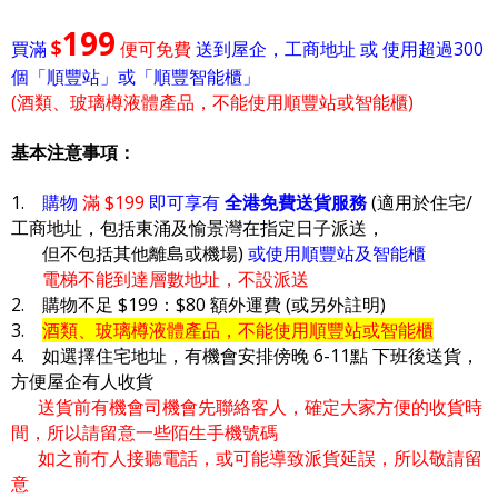
199
$
買滿
便可免費
送到屋企，工商地址 或 使用超過300
個「順豐站」或「順豐智能櫃」
(酒類、玻璃樽液體產品，不能使用順豐站或智能櫃)
基本注意事項：
1.
購物
滿 $199
即可享有
全港免費送貨服務
(適用於住宅/
工商地址，包括東涌及愉景灣在指定日子派送，
但不包括其他離島或機場)
或使用順豐站及智能櫃
電梯不能到達層數地址，不設派送
2. 購物不足 $199：$80 額外運費 (或另外註明)
3.
酒類、玻璃樽液體產品，不能使用順豐站或智能櫃
4. 如選擇住宅地址，有機會安排傍晚 6-11點 下班後送貨，
方便屋企有人收貨
送貨前有機會司機會先聯絡客人，確定大家方便的收貨時
間，所以請留意一些陌生手機號碼
如之前冇人接聽電話，或可能導致派貨延誤，所以敬請留
意