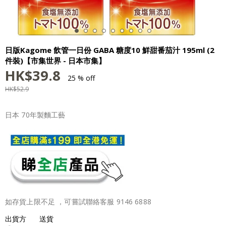
日版Kagome 飲管一日份 GABA 糖度10 鮮甜番茄汁 195ml (2
件裝)【市集世界 - 日本市集】
HK$
39.8
25 % off
HK$
52.9
日本 70年製麵工藝
如存貨上限不足 ，可嘗試聯絡客服 9146 6888
出貨方
送貨