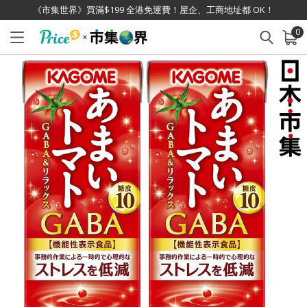
《市集世界》買滿$199 全港免運費！屋企、工商地址都 OK！
0
已加入購物車
查看