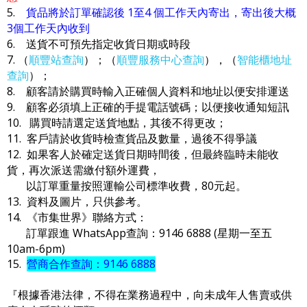
5.
貨品將於訂單確認後 1至4 個工作天內寄出，寄出後大概
3個工作天內收到
6. 送貨不可預先指定收貨日期或時段
7. （
順豐站查詢
）；（
順豐服務中心查詢
），（
智能櫃地址
查詢
）；
8. 顧客請於購買時輸入正確個人資料和地址以便安排運送
9. 顧客必須填上正確的手提電話號碼；以便接收通知短訊
10. 購買時請選定送貨地點，其後不得更改；
11. 客戶請於收貨時檢查貨品及數量，過後不得爭議
12. 如果客人於確定送貨日期時間後，但最終臨時未能收
貨，再次派送需繳付額外運費，
以訂單重量按照運輸公司標準收費，80元起。
13. 資料及圖片，只供參考。
14. 《市集世界》聯絡方式：
訂單跟進 WhatsApp查詢：9146 6888 (星期一至五
10am-6pm)
15.
營商合作查詢：9146 6888
『根據香港法律，不得在業務過程中，向未成年人售賣或供