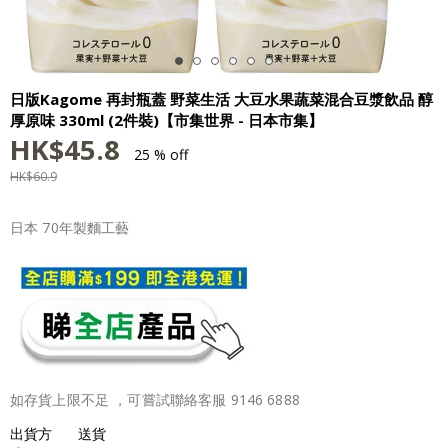
日版Kagome 再封瓶蓋 野菜生活 大豆水果蔬菜混合豆漿飲品 醇
厚原味 330ml (2件裝)【市集世界 - 日本市集】
HK$
45.8
25 % off
HK$
60.9
日本 70年製麵工藝
如存貨上限不足 ，可嘗試聯絡客服 9146 6888
出貨方
送貨