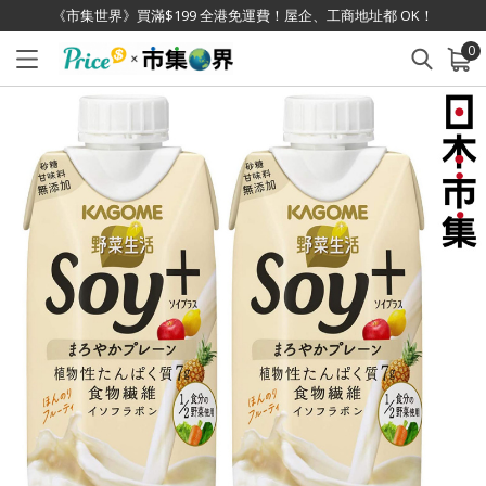
《市集世界》買滿$199 全港免運費！屋企、工商地址都 OK！
0
已加入購物車
查看