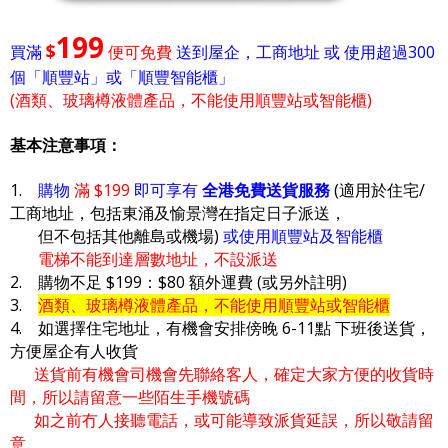
199
$
買滿
便可免費
送到屋企，工商地址 或 使用超過300
個「順豐站」或「順豐智能櫃」
(酒類、玻璃樽液體產品，不能使用順豐站或智能櫃)
基本注意事項：
1.
購物
滿 $199
即可享有
全港免費送貨服務
(適用於住宅/
工商地址，包括東涌及愉景灣在指定日子派送，
但不包括其他離島或機場)
或使用順豐站及智能櫃
電梯不能到達層數地址，不設派送
2. 購物不足 $199：$80 額外運費 (或另外註明)
3.
酒類、玻璃樽液體產品，不能使用順豐站或智能櫃
4. 如選擇住宅地址，有機會安排傍晚 6-11點 下班後送貨，
方便屋企有人收貨
送貨前有機會司機會先聯絡客人，確定大家方便的收貨時
間，所以請留意一些陌生手機號碼
如之前冇人接聽電話，或可能導致派貨延誤，所以敬請留
意