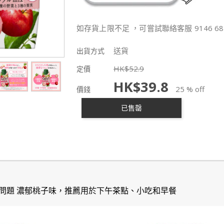
如存貨上限不足 ，可嘗試聯絡客服 9146 68
送貨
出貨方式
HK$
52.9
定價
HK$
39.8
25 % off
價錢
已售罄
問題 濃郁桃子味，推薦用於下午茶點、小吃和早餐