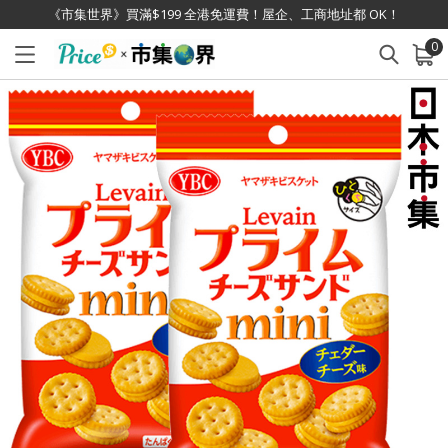
《市集世界》買滿$199 全港免運費！屋企、工商地址都 OK！
0
已加入購物車
查看