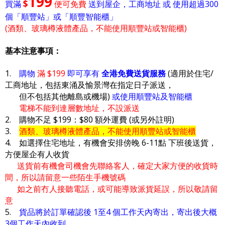
199
$
買滿
便可免費
送到屋企，工商地址 或 使用超過300
個「順豐站」或「順豐智能櫃」
(酒類、玻璃樽液體產品，不能使用順豐站或智能櫃)
基本注意事項：
1.
購物
滿 $199
即可享有
全港免費送貨服務
(適用於住宅/
工商地址，包括東涌及愉景灣在指定日子派送，
但不包括其他離島或機場)
或使用順豐站及智能櫃
電梯不能到達層數地址，不設派送
2. 購物不足 $199：$80 額外運費 (或另外註明)
3.
酒類、玻璃樽液體產品，不能使用順豐站或智能櫃
4. 如選擇住宅地址，有機會安排傍晚 6-11點 下班後送貨，
方便屋企有人收貨
送貨前有機會司機會先聯絡客人，確定大家方便的收貨時
間，所以請留意一些陌生手機號碼
如之前冇人接聽電話，或可能導致派貨延誤，所以敬請留
意
5.
貨品將於訂單確認後 1至4 個工作天內寄出，寄出後大概
3個工作天內收到