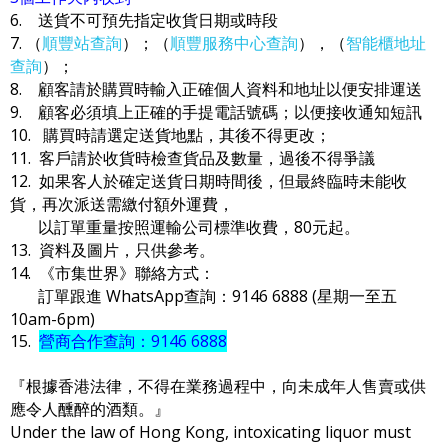
6. 送貨不可預先指定收貨日期或時段
7. （
順豐站查詢
）；（
順豐服務中心查詢
），（
智能櫃地址
查詢
）；
8. 顧客請於購買時輸入正確個人資料和地址以便安排運送
9. 顧客必須填上正確的手提電話號碼；以便接收通知短訊
10. 購買時請選定送貨地點，其後不得更改；
11. 客戶請於收貨時檢查貨品及數量，過後不得爭議
12. 如果客人於確定送貨日期時間後，但最終臨時未能收
貨，再次派送需繳付額外運費，
以訂單重量按照運輸公司標準收費，80元起。
13. 資料及圖片，只供參考。
14. 《市集世界》聯絡方式：
訂單跟進 WhatsApp查詢：9146 6888 (星期一至五
10am-6pm)
15.
營商合作查詢：9146 6888
『根據香港法律，不得在業務過程中，向未成年人售賣或供
應令人醺醉的酒類。』
Under the law of Hong Kong, intoxicating liquor must