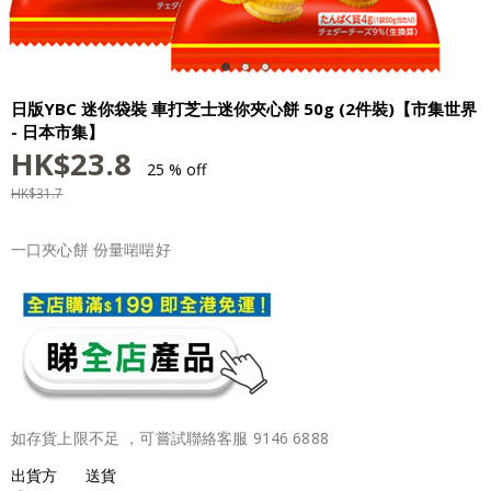
日版YBC 迷你袋裝 車打芝士迷你夾心餅 50g (2件裝)【市集世界
- 日本市集】
HK$
23.8
25 % off
HK$
31.7
一口夾心餅 份量啱啱好
如存貨上限不足 ，可嘗試聯絡客服 9146 6888
出貨方
送貨