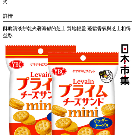
式 :
詳情
酥脆清淡餅乾夾著濃郁的芝士 質地輕盈 蓬鬆香氣與芝士相得
益彰