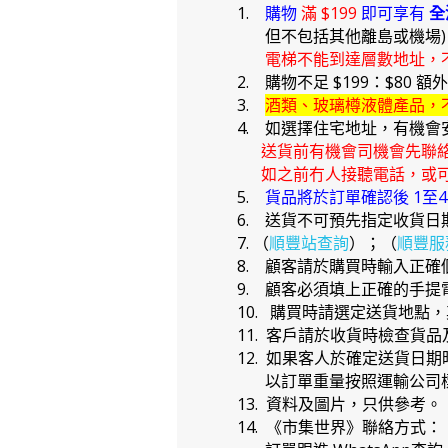
1.
購物
滿 $199
即可享有
全
但不包括其他離島或機場
電梯不能到達層數地址，
2. 購物不足 $199：$80 額
3.
酒類、玻璃樽液體產品，
4. 如選擇住宅地址，有機會
送貨前有機會司機會先聯
如之前冇人接聽電話，或可
5.
貨品將於訂單確認後 1至
6. 送貨不可預先指定收貨日
7. （
順豐站查詢
）；（
順豐服
8. 顧客請於購買時輸入正
9. 顧客必須填上正確的手
10. 購買時請選定送貨地點
11. 客戶請於收貨時檢查貨
12. 如果客人於確定送貨
以訂單重量按照運輸公司標
13. 資料及圖片，只供參考。
14. 《市集世界》聯絡方式：