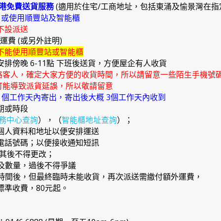
港免費送貨服務
(適用於住宅/工商地址，包括東涌及愉景灣在指
)
或使用順豐站及智能櫃
不設派送
外運費 (或另外註明)
不能使用順豐站或智能櫃
安排傍晚 6-11點 下班後送貨，方便屋企有人收貨
絡客人，確定大家方便的收貨時間，所以請留意一些陌生手機號
能導致派貨延誤，所以敬請留意
4 個工作天內寄出，寄出後大概 3個工作天內收到
期或時段
務中心查詢
），（
智能櫃地址查詢
）；
確個人資料和地址以便安排運送
提電話號碼；以便接收通知短訊
，其後不得更改；
品及數量，過後不得爭議
日期時間後，但最終臨時未能收貨，再次派送需繳付額外運費，
準收費，80元起。