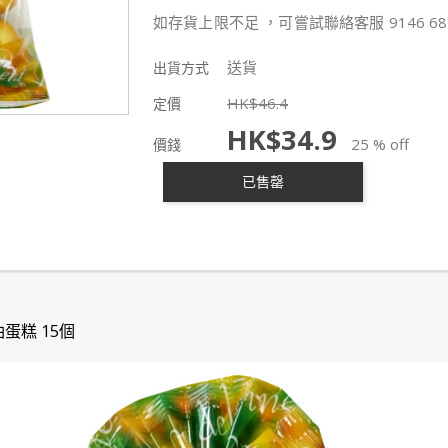
如存貨上限不足 ，可嘗試聯絡客服 9146 68
送貨
出貨方式
HK$
46.4
定價
HK$
34.9
25 % off
價錢
已售罄
蛋糕 15個