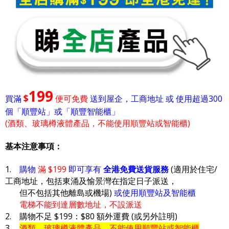
199
$
買滿
便可免費
送到屋企，工商地址 或 使用超過300
個「順豐站」或「順豐智能櫃」
(酒類、玻璃樽液體產品，不能使用順豐站或智能櫃)
基本注意事項：
1.
購物
滿 $199
即可享有
全港免費送貨服務
(適用於住宅/
工商地址，包括東涌及愉景灣在指定日子派送，
但不包括其他離島或機場)
或使用順豐站及智能櫃
電梯不能到達層數地址，不設派送
2. 購物不足 $199：$80 額外運費 (或另外註明)
3.
酒類、玻璃樽液體產品，不能使用順豐站或智能櫃