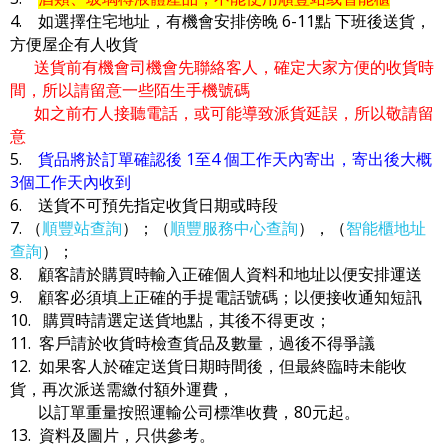
4. 如選擇住宅地址，有機會安排傍晚 6-11點 下班後送貨，
方便屋企有人收貨
送貨前有機會司機會先聯絡客人，確定大家方便的收貨時
間，所以請留意一些陌生手機號碼
如之前冇人接聽電話，或可能導致派貨延誤，所以敬請留
意
5.
貨品將於訂單確認後 1至4 個工作天內寄出，寄出後大概
3個工作天內收到
6. 送貨不可預先指定收貨日期或時段
7. （
順豐站查詢
）；（
順豐服務中心查詢
），（
智能櫃地址
查詢
）；
8. 顧客請於購買時輸入正確個人資料和地址以便安排運送
9. 顧客必須填上正確的手提電話號碼；以便接收通知短訊
10. 購買時請選定送貨地點，其後不得更改；
11. 客戶請於收貨時檢查貨品及數量，過後不得爭議
12. 如果客人於確定送貨日期時間後，但最終臨時未能收
貨，再次派送需繳付額外運費，
以訂單重量按照運輸公司標準收費，80元起。
13. 資料及圖片，只供參考。