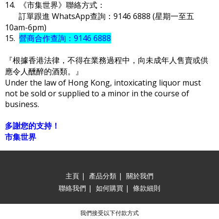
14. 《市集世界》聯絡方式：
訂單跟進 WhatsApp查詢：9146 6888 (星期一至五
10am-6pm)
15.
營商合作查詢：9146 6888
『根據香港法律，不得在業務過程中，向未成年人售賣或供
應令人醺醉的酒類。』
Under the law of Hong Kong, intoxicating liquor must
not be sold or supplied to a minor in the course of
business.
多謝您的支持！
市集世界
主頁
|
產品分類
|
關於我們
聯絡我們
|
如何購買
|
條款細則
我們接受以下付款方式