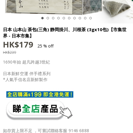
日本 山本山 茶包(三角) 静岡掛川、川根茶 (3gx10包)【市集世
界 - 日本市集】
HK$
179
25 % off
HK$
239
1690年始 超凡跨越3世紀
日本新鮮空運 伴手禮系列
*人氣手信名店新鮮製作
如存貨上限不足 ，可嘗試聯絡客服 9146 6888