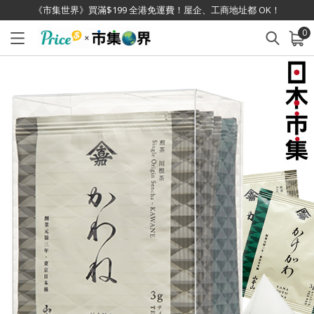
《市集世界》買滿$199 全港免運費！屋企、工商地址都 OK！
0
已加入購物車
查看