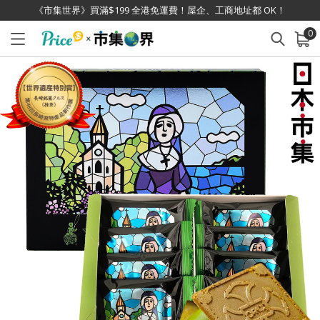
《市集世界》買滿$199 全港免運費！屋企、工商地址都 OK！
0
已加入購物車
查看