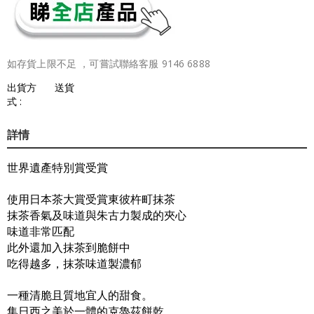
如存貨上限不足 ，可嘗試聯絡客服 9146 6888
出貨方
送貨
式 :
詳情
世界遺產特別賞受賞
使用日本茶大賞受賞東彼杵町抹茶
抹茶香氣及味道與朱古力製成的夾心
味道非常匹配
此外還加入抹茶到脆餅中
吃得越多，抹茶味道製濃郁
一種清脆且質地宜人的甜食。
集日西之美於一體的克魯茲餅乾