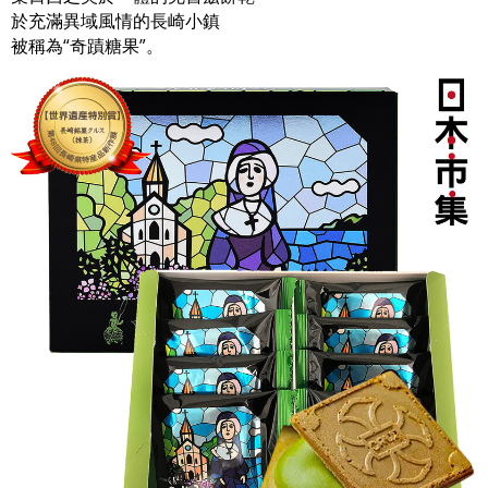
於充滿異域風情的長崎小鎮
被稱為“奇蹟糖果”。