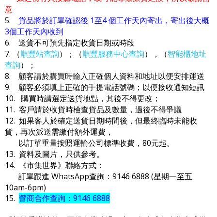
意
5.
貨品將於訂單確認後 1至4 個工作天內寄出，寄出後大概
3個工作天內收到
6. 送貨不可預先指定收貨日期或時段
7. （
順豐站查詢
）；（
順豐服務中心查詢
），（
智能櫃地址
查詢
）；
8. 顧客請於購買時輸入正確個人資料和地址以便安排運送
9. 顧客必須填上正確的手提電話號碼；以便接收通知短訊
10. 購買時請選定送貨地點，其後不得更改；
11. 客戶請於收貨時檢查貨品及數量，過後不得爭議
12. 如果客人於確定送貨日期時間後，但最終臨時未能收
貨，再次派送需繳付額外運費，
以訂單重量按照運輸公司標準收費，80元起。
13. 資料及圖片，只供參考。
14. 《市集世界》聯絡方式：
訂單跟進 WhatsApp查詢：9146 6888 (星期一至五
10am-6pm)
15.
營商合作查詢：9146 6888