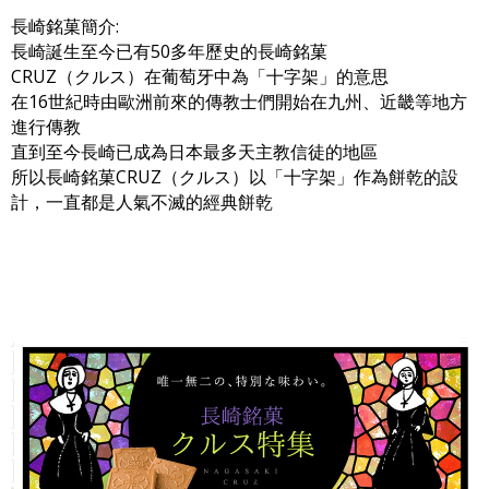
長崎銘菓簡介:
長崎誕生至今已有50多年歷史的長崎銘菓
CRUZ（クルス）在葡萄牙中為「十字架」的意思
在16世紀時由歐洲前來的傳教士們開始在九州、近畿等地方
進行傳教
直到至今長崎已成為日本最多天主教信徒的地區
所以長崎銘菓CRUZ（クルス）以「十字架」作為餅乾的設
計，一直都是人氣不滅的經典餅乾