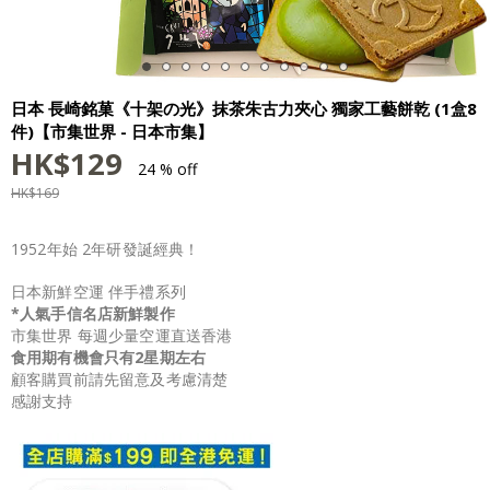
日本 長崎銘菓《十架の光》抹茶朱古力夾心 獨家工藝餅乾 (1盒8
件)【市集世界 - 日本市集】
HK$
129
24 % off
HK$
169
1952年始 2年研發誕經典！
日本新鮮空運 伴手禮系列
*人氣手信名店新鮮製作
市集世界 每週少量空運直送香港
食用期有機會只有2星期左右
顧客購買前請先留意及考慮清楚
感謝支持