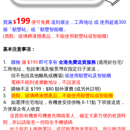
199
$
買滿
便可免費
送到屋企，工商地址 或 使用超過300
個「順豐站」或「順豐智能櫃」
(酒類、玻璃樽液體產品，不能使用順豐站或智能櫃)
基本注意事項：
1.
購物
滿 $199
即可享有
全港免費送貨服務
(適用於住宅/
工商地址，包括東涌及愉景灣在指定日子派送，
但不包括其他離島或機場)
或使用順豐站及智能櫃
電梯不能到達層數地址，不設派送
2. 購物不足 $199：$80 額外運費 (或另外註明)
3.
酒類、玻璃樽液體產品，不能使用順豐站或智能櫃
4. 如選擇住宅地址，有機會安排傍晚 6-11點 下班後送貨，
方便屋企有人收貨
送貨前有機會司機會先聯絡客人，確定大家方便的收貨時
間，所以請留意一些陌生手機號碼
如之前冇人接聽電話，或可能導致派貨延誤，所以敬請留