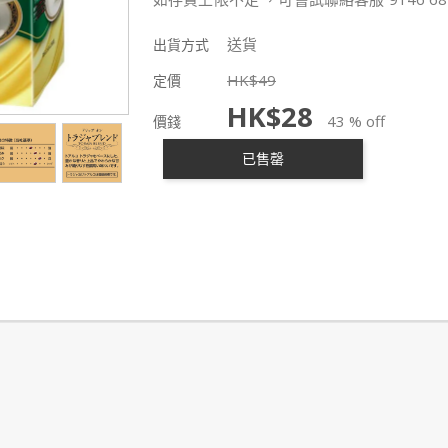
送貨
出貨方式
HK$
49
定價
HK$
28
43 % off
價錢
已售罄