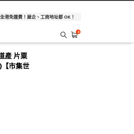
 全港免運費！屋企、工商地址都 OK！
0
道產 片粟
裝)【市集世