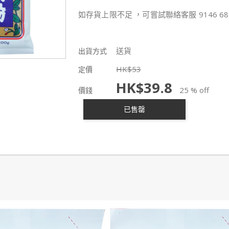
如存貨上限不足 ，可嘗試聯絡客服 9146 68
送貨
出貨方式
HK$
53
定價
HK$
39.8
25 % off
價錢
已售罄