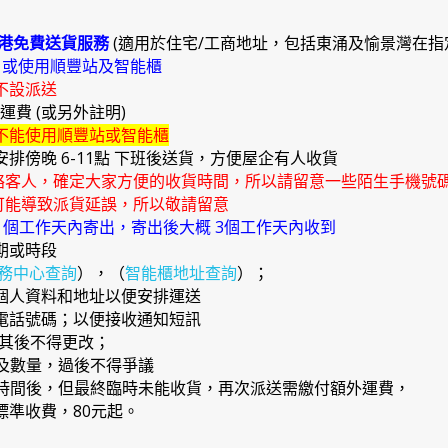
港免費送貨服務
(適用於住宅/工商地址，包括東涌及愉景灣在指
)
或使用順豐站及智能櫃
不設派送
外運費 (或另外註明)
不能使用順豐站或智能櫃
安排傍晚 6-11點 下班後送貨，方便屋企有人收貨
絡客人，確定大家方便的收貨時間，所以請留意一些陌生手機號
能導致派貨延誤，所以敬請留意
4 個工作天內寄出，寄出後大概 3個工作天內收到
期或時段
務中心查詢
），（
智能櫃地址查詢
）；
確個人資料和地址以便安排運送
提電話號碼；以便接收通知短訊
，其後不得更改；
品及數量，過後不得爭議
日期時間後，但最終臨時未能收貨，再次派送需繳付額外運費，
準收費，80元起。