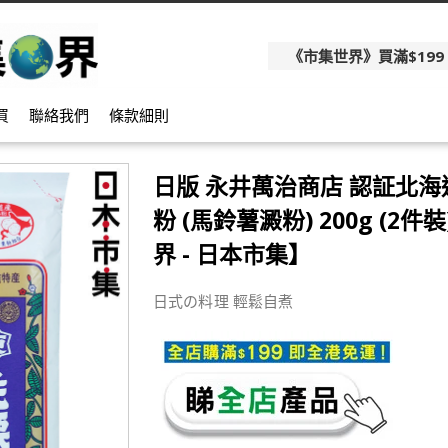
《市集世界》買滿$199
買
聯絡我們
條款細則
日版 永井萬治商店 認証北海
粉 (馬鈴薯澱粉) 200g (2件
界 - 日本市集】
日式の料理 輕鬆自煮