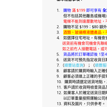
1.
購物
滿 $199
即可享有
全
但不包括其他離島或機場
電梯不能到達層數地址，
2. 購物不足 $199：$80 額
3.
酒類、玻璃樽液體產品，
4. 如選擇住宅地址，有機會
送貨前有機會司機會先聯
如之前冇人接聽電話，或可
5.
貨品將於訂單確認後 1至
6. 送貨不可預先指定收貨日
7. （
順豐站查詢
）；（
順豐服
8. 顧客請於購買時輸入正
9. 顧客必須填上正確的手
10. 購買時請選定送貨地點
11. 客戶請於收貨時檢查貨
12. 如果客人於確定送貨
以訂單重量按照運輸公司標
13. 資料及圖片，只供參考。