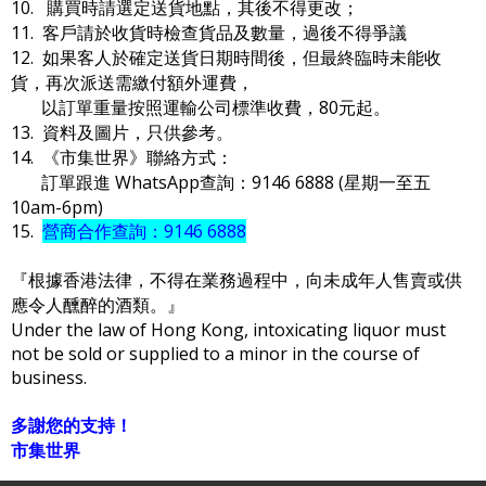
10. 購買時請選定送貨地點，其後不得更改；
11. 客戶請於收貨時檢查貨品及數量，過後不得爭議
12. 如果客人於確定送貨日期時間後，但最終臨時未能收
貨，再次派送需繳付額外運費，
以訂單重量按照運輸公司標準收費，80元起。
13. 資料及圖片，只供參考。
14. 《市集世界》聯絡方式：
訂單跟進 WhatsApp查詢：9146 6888 (星期一至五
10am-6pm)
15.
營商合作查詢：9146 6888
『根據香港法律，不得在業務過程中，向未成年人售賣或供
應令人醺醉的酒類。』
Under the law of Hong Kong, intoxicating liquor must
not be sold or supplied to a minor in the course of
business.
多謝您的支持！
市集世界