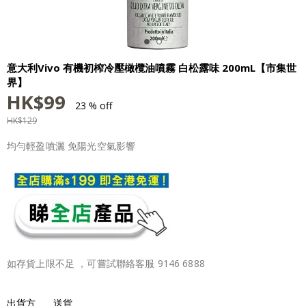
意大利Vivo 有機初榨冷壓橄欖油噴霧 白松露味 200mL【市集世
界】
HK$
99
23 % off
HK$
129
均勻輕盈噴灑 免陽光空氣影響
如存貨上限不足 ，可嘗試聯絡客服 9146 6888
出貨方
送貨