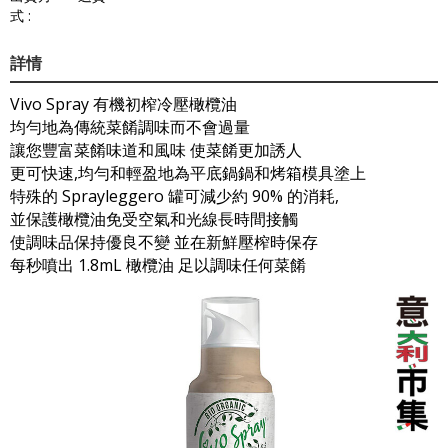
式 :
詳情
Vivo Spray 有機初榨冷壓橄欖油
均勻地為傳統菜餚調味而不會過量
讓您豐富菜餚味道和風味 使菜餚更加誘人
更可快速,均勻和輕盈地為平底鍋鍋和烤箱模具塗上
特殊的 Sprayleggero 罐可減少約 90% 的消耗,
並保護橄欖油免受空氣和光線長時間接觸
使調味品保持優良不變 並在新鮮壓榨時保存
每秒噴出 1.8mL 橄欖油 足以調味任何菜餚