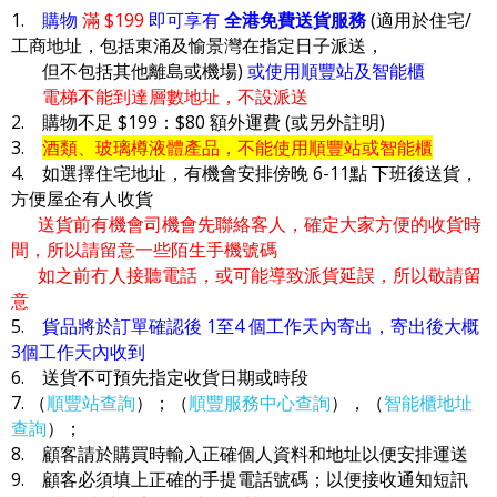
1.
購物
滿 $199
即可享有
全港免費送貨服務
(適用於住宅/
工商地址，包括東涌及愉景灣在指定日子派送，
但不包括其他離島或機場)
或使用順豐站及智能櫃
電梯不能到達層數地址，不設派送
2. 購物不足 $199：$80 額外運費 (或另外註明)
3.
酒類、玻璃樽液體產品，不能使用順豐站或智能櫃
4. 如選擇住宅地址，有機會安排傍晚 6-11點 下班後送貨，
方便屋企有人收貨
送貨前有機會司機會先聯絡客人，確定大家方便的收貨時
間，所以請留意一些陌生手機號碼
如之前冇人接聽電話，或可能導致派貨延誤，所以敬請留
意
5.
貨品將於訂單確認後 1至4 個工作天內寄出，寄出後大概
3個工作天內收到
6. 送貨不可預先指定收貨日期或時段
7. （
順豐站查詢
）；（
順豐服務中心查詢
），（
智能櫃地址
查詢
）；
8. 顧客請於購買時輸入正確個人資料和地址以便安排運送
9. 顧客必須填上正確的手提電話號碼；以便接收通知短訊